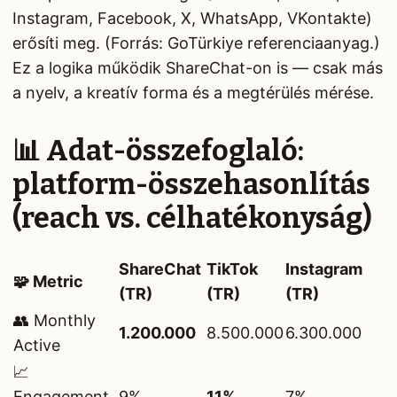
Instagram, Facebook, X, WhatsApp, VKontakte)
erősíti meg. (Forrás: GoTürkiye referenciaanyag.)
Ez a logika működik ShareChat-on is — csak más
a nyelv, a kreatív forma és a megtérülés mérése.
📊 Adat-összefoglaló:
platform-összehasonlítás
(reach vs. célhatékonyság)
ShareChat
TikTok
Instagram
🧩 Metric
(TR)
(TR)
(TR)
👥 Monthly
1.200.000
8.500.000
6.300.000
Active
📈
Engagement
9%
11%
7%