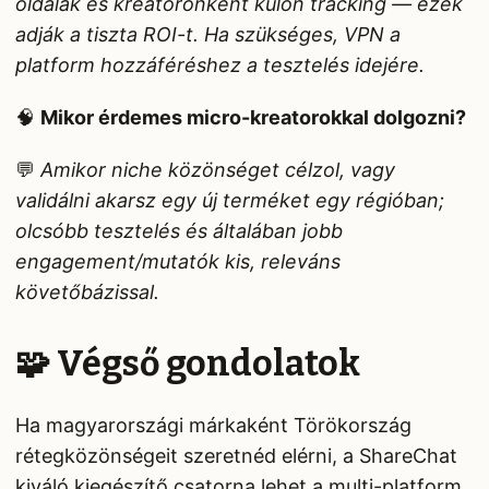
oldalak és kreatoronként külön tracking — ezek
adják a tiszta ROI-t. Ha szükséges, VPN a
platform hozzáféréshez a tesztelés idejére.
🧠
Mikor érdemes micro-kreatorokkal dolgozni?
💬
Amikor niche közönséget célzol, vagy
validálni akarsz egy új terméket egy régióban;
olcsóbb tesztelés és általában jobb
engagement/mutatók kis, releváns
követőbázissal.
🧩 Végső gondolatok
Ha magyarországi márkaként Törökország
rétegközönségeit szeretnéd elérni, a ShareChat
kiváló kiegészítő csatorna lehet a multi-platform