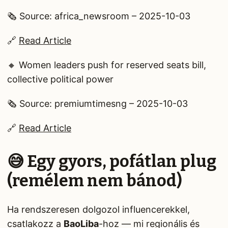
🗞️ Source: africa_newsroom – 2025-10-03
🔗
Read Article
🔸 Women leaders push for reserved seats bill,
collective political power
🗞️ Source: premiumtimesng – 2025-10-03
🔗
Read Article
😅 Egy gyors, pofátlan plug
(remélem nem bánod)
Ha rendszeresen dolgozol influencerekkel,
csatlakozz a
BaoLiba
-hoz — mi regionális és