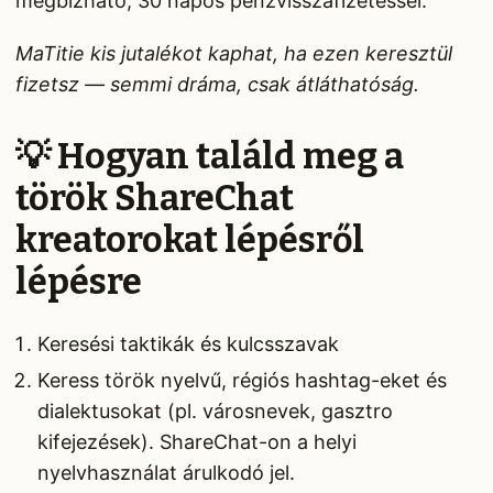
megbízható, 30 napos pénzvisszafizetéssel.
MaTitie kis jutalékot kaphat, ha ezen keresztül
fizetsz — semmi dráma, csak átláthatóság.
💡 Hogyan találd meg a
török ShareChat
kreatorokat lépésről
lépésre
Keresési taktikák és kulcsszavak
Keress török nyelvű, régiós hashtag-eket és
dialektusokat (pl. városnevek, gasztro
kifejezések). ShareChat-on a helyi
nyelvhasználat árulkodó jel.