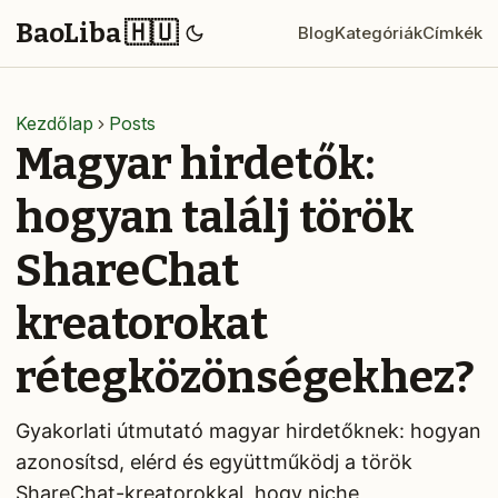
BaoLiba 🇭🇺
Blog
Kategóriák
Címkék
Kezdőlap
Posts
Magyar hirdetők:
hogyan találj török
ShareChat
kreatorokat
rétegközönségekhez?
Gyakorlati útmutató magyar hirdetőknek: hogyan
azonosítsd, elérd és együttműködj a török
ShareChat-kreatorokkal, hogy niche