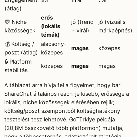
(átlag)
erős
💬 Niche
jó (trend
jó (vizuális
(lokális
közösségek
+ virál)
márkaépítés)
témák)
💰 Költség /
alacsony-
magas
közepes
poszt (átlag)
közepes
🔒 Platform
közepes
magas
magas
stabilitás
A táblázat arra hívja fel a figyelmet, hogy bár
ShareChat általános reach-je kisebb, erőssége a
lokális, niche közösségek elérésében rejlik;
költség/poszt szempontból költséghatékony
tesztelést tesz lehetővé. GoTürkiye példája
(20,8M összkovető több platformon) mutatja,
hogy a többcsatornás, adatvezérelt stratégia