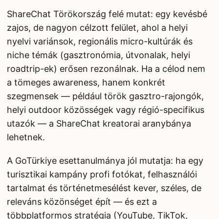
ShareChat Törökország felé mutat: egy kevésbé
zajos, de nagyon célzott felület, ahol a helyi
nyelvi variánsok, regionális micro-kultúrák és
niche témák (gasztronómia, útvonalak, helyi
roadtrip-ek) erősen rezonálnak. Ha a célod nem
a tömeges awareness, hanem konkrét
szegmensek — például török gasztro-rajongók,
helyi outdoor közösségek vagy régió-specifikus
utazók — a ShareChat kreatorai aranybánya
lehetnek.
A GoTürkiye esettanulmánya jól mutatja: ha egy
turisztikai kampány profi fotókat, felhasználói
tartalmat és történetmesélést kever, széles, de
releváns közönséget épít — és ezt a
többplatformos stratégia (YouTube, TikTok,