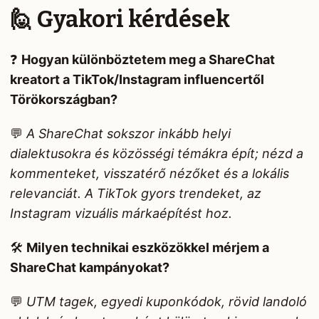
🙋 Gyakori kérdések
❓
Hogyan különböztetem meg a ShareChat
kreatort a TikTok/Instagram influencertől
Törökországban?
💬
A ShareChat sokszor inkább helyi
dialektusokra és közösségi témákra épít; nézd a
kommenteket, visszatérő nézőket és a lokális
relevanciát. A TikTok gyors trendeket, az
Instagram vizuális márkaépítést hoz.
🛠️
Milyen technikai eszközökkel mérjem a
ShareChat kampányokat?
💬
UTM tagek, egyedi kuponkódok, rövid landoló