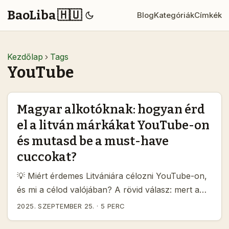
BaoLiba 🇭🇺
Blog
Kategóriák
Címkék
Kezdőlap
Tags
YouTube
Magyar alkotóknak: hogyan érd
el a litván márkákat YouTube-on
és mutasd be a must-have
cuccokat?
💡 Miért érdemes Litvániára célozni YouTube-on,
és mi a célod valójában? A rövid válasz: mert a
regionális márkák (különösen közép-európai D2C
2025. SZEPTEMBER 25.
·
5 PERC
és e‑commerce játékosok) aktívan keresik a