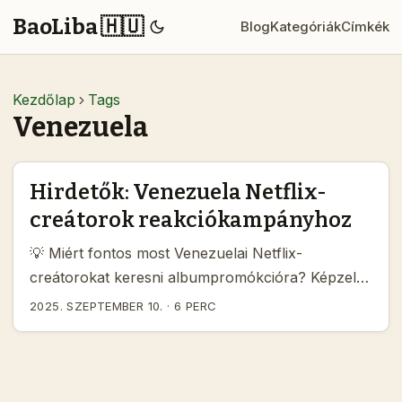
BaoLiba 🇭🇺
Blog
Kategóriák
Címkék
Kezdőlap
Tags
Venezuela
Hirdetők: Venezuela Netflix-
creátorok reakciókampányhoz
💡 Miért fontos most Venezuelai Netflix-
creátorokat keresni albumpromókcióra? Képzeld
el: új album, durran a premier, és kell egy őszinte,
2025. SZEPTEMBER 10.
·
6 PERC
organikus fellendítés — nem sztárreklám, hanem
valós reakciók, ahol a nézők azt érzik: „ez az
ember ugyanúgy meglepődött, mint én”. A LatAM
piacokon, különösen Venezuela környékén, a