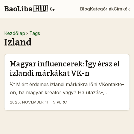
BaoLiba 🇭🇺
Blog
Kategóriák
Címkék
Kezdőlap
Tags
Izland
Magyar influencerek: Így érsz el
izlandi márkákat VK-n
💡 Miért érdemes izlandi márkákra lőni VKontakte-
on, ha magyar kreator vagy? Ha utazás-,
életmód- vagy fenntartható termékek körül
2025. NOVEMBER 11.
·
5 PERC
mozogsz, az izlandi márkák (outdoor cuccok,
bőrbarát kozmetikumok, helyi turisztikai
szolgáltatók) jól illeszkedhetnek a profilodhoz. Az
izlandi piac kicsi, de erős a niche márkák és