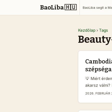
BaoLiba 🇭🇺
Kezdőlap
Tags
Beaut
Cambodia
szépséga
💡 Miért érd
akarsz válni?
nem elég “csak
2026. FEBRUÁR 
működnek: a C
rajongói kultú