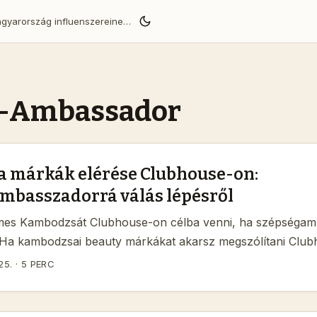
BaoLiba segít a Magyarország influenszereinek globális közönséget elérni és megbízható márkapartnerségeket építeni.
y-Ambassador
 márkák elérése Clubhouse-on:
mbasszadorrá válás lépésről
emes Kambodzsát Clubhouse-on célba venni, ha szépséga
 Ha kambodzsai beauty márkákat akarsz megszólítani Clu
 ott lenni”. A délkelet-ázsiai piacok — a thai példa mutatja
25.
·
5 PERC
harmiss × Win Metawin kampányból látszik, hogy a sztárhi
ra tartós, lokális történetmeséléssel hat (forrás: referencia