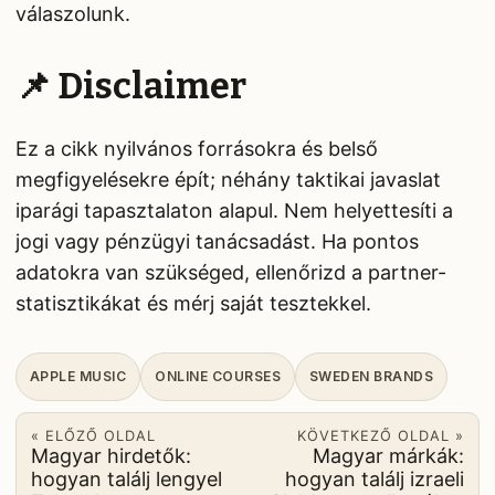
válaszolunk.
📌 Disclaimer
Ez a cikk nyilvános forrásokra és belső
megfigyelésekre épít; néhány taktikai javaslat
iparági tapasztalaton alapul. Nem helyettesíti a
jogi vagy pénzügyi tanácsadást. Ha pontos
adatokra van szükséged, ellenőrizd a partner-
statisztikákat és mérj saját tesztekkel.
APPLE MUSIC
ONLINE COURSES
SWEDEN BRANDS
« ELŐZŐ OLDAL
KÖVETKEZŐ OLDAL »
Magyar hirdetők:
Magyar márkák:
hogyan találj lengyel
hogyan találj izraeli