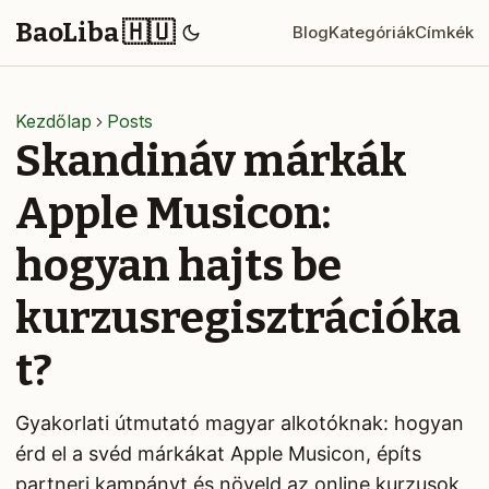
BaoLiba 🇭🇺
Blog
Kategóriák
Címkék
Kezdőlap
Posts
Skandináv márkák
Apple Musicon:
hogyan hajts be
kurzusregisztrációka
t?
Gyakorlati útmutató magyar alkotóknak: hogyan
érd el a svéd márkákat Apple Musicon, építs
partneri kampányt és növeld az online kurzusok