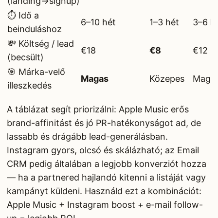
(landing→signup)
⏱️ Idő a
6–10 hét
1–3 hét
3–6 h
beinduláshoz
💸 Költség / lead
€18
€8
€12
(becsült)
🎯 Márka-velő
Magas
Közepes
Maga
illeszkedés
A táblázat segít priorizálni: Apple Music erős
brand-affinitást és jó PR-hatékonyságot ad, de
lassabb és drágább lead-generálásban.
Instagram gyors, olcsó és skálázható; az Email
CRM pedig általában a legjobb konverziót hozza
— ha a partnered hajlandó kitenni a listáját vagy
kampányt küldeni. Használd ezt a kombinációt:
Apple Music + Instagram boost + e-mail follow-