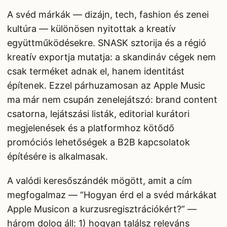
A svéd márkák — dizájn, tech, fashion és zenei
kultúra — különösen nyitottak a kreatív
együttműködésekre. SNASK sztorija és a régió
kreatív exportja mutatja: a skandináv cégek nem
csak terméket adnak el, hanem identitást
építenek. Ezzel párhuzamosan az Apple Music
ma már nem csupán zenelejátszó: brand content
csatorna, lejátszási listák, editorial kurátori
megjelenések és a platformhoz kötődő
promóciós lehetőségek a B2B kapcsolatok
építésére is alkalmasak.
A valódi keresőszándék mögött, amit a cím
megfogalmaz — “Hogyan érd el a svéd márkákat
Apple Musicon a kurzusregisztrációkért?” —
három dolog áll: 1) hogyan találsz releváns