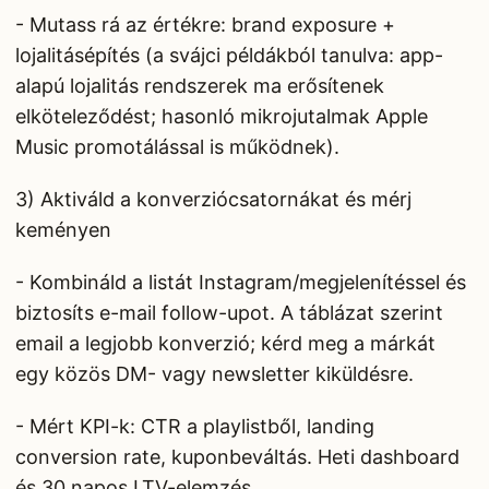
- Mutass rá az értékre: brand exposure +
lojalitásépítés (a svájci példákból tanulva: app-
alapú lojalitás rendszerek ma erősítenek
elköteleződést; hasonló mikrojutalmak Apple
Music promotálással is működnek).
3) Aktiváld a konverziócsatornákat és mérj
keményen
- Kombináld a listát Instagram/megjelenítéssel és
biztosíts e-mail follow-upot. A táblázat szerint
email a legjobb konverzió; kérd meg a márkát
egy közös DM- vagy newsletter kiküldésre.
- Mért KPI-k: CTR a playlistből, landing
conversion rate, kuponbeváltás. Heti dashboard
és 30 napos LTV-elemzés.