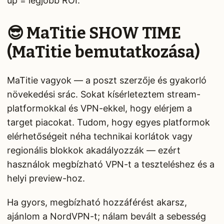
up = legjobb ROI.
😎 MaTitie SHOW TIME
(MaTitie bemutatkozása)
MaTitie vagyok — a poszt szerzője és gyakorló
növekedési srác. Sokat kísérleteztem stream-
platformokkal és VPN-ekkel, hogy elérjem a
target piacokat. Tudom, hogy egyes platformok
elérhetőségeit néha technikai korlátok vagy
regionális blokkok akadályozzák — ezért
használok megbízható VPN-t a teszteléshez és a
helyi preview-hoz.
Ha gyors, megbízható hozzáférést akarsz,
ajánlom a NordVPN-t; nálam bevált a sebesség