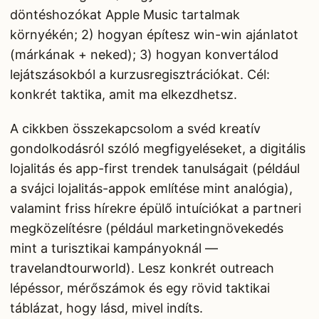
döntéshozókat Apple Music tartalmak
környékén; 2) hogyan építesz win-win ajánlatot
(márkának + neked); 3) hogyan konvertálod
lejátszásokból a kurzusregisztrációkat. Cél:
konkrét taktika, amit ma elkezdhetsz.
A cikkben összekapcsolom a svéd kreatív
gondolkodásról szóló megfigyeléseket, a digitális
lojalitás és app-first trendek tanulságait (például
a svájci lojalitás-appok említése mint analógia),
valamint friss hírekre épülő intuíciókat a partneri
megközelítésre (például marketingnövekedés
mint a turisztikai kampányoknál —
travelandtourworld). Lesz konkrét outreach
lépéssor, mérőszámok és egy rövid taktikai
táblázat, hogy lásd, mivel indíts.