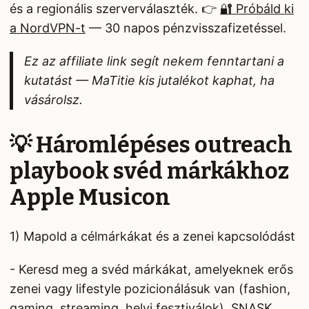
és a regionális szerverválaszték. 👉
🔐 Próbáld ki
a NordVPN-t
— 30 napos pénzvisszafizetéssel.
Ez az affiliate link segít nekem fenntartani a
kutatást — MaTitie kis jutalékot kaphat, ha
vásárolsz.
💡 Háromlépéses outreach
playbook svéd márkákhoz
Apple Musicon
1) Mapold a célmárkákat és a zenei kapcsolódást
- Keresd meg a svéd márkákat, amelyeknek erős
zenei vagy lifestyle pozicionálásuk van (fashion,
gaming, streaming, helyi fesztiválok). SNASK