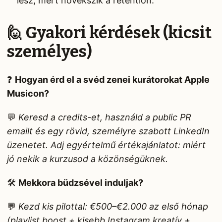
lesz, mert növekszik a retention.
🙋 Gyakori kérdések (kicsit
személyes)
❓
Hogyan érd el a svéd zenei kurátorokat Apple
Musicon?
💬
Keresd a credits-et, használd a public PR
emailt és egy rövid, személyre szabott LinkedIn
üzenetet. Adj egyértelmű értékajánlatot: miért
jó nekik a kurzusod a közönségüknek.
🛠️
Mekkora büdzsével induljak?
💬
Kezd kis pilottal: €500–€2.000 az első hónap
(playlist boost + kisebb Instagram kreatív +