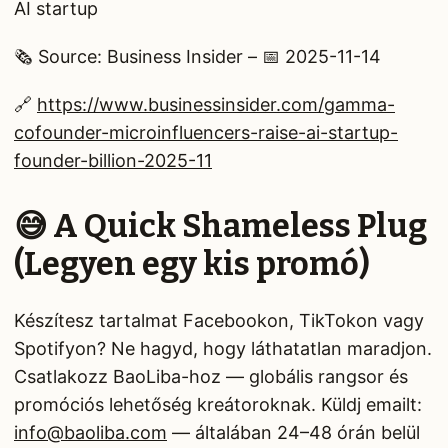
AI startup
🗞️ Source: Business Insider – 📅 2025-11-14
🔗
https://www.businessinsider.com/gamma-
cofounder-microinfluencers-raise-ai-startup-
founder-billion-2025-11
😅 A Quick Shameless Plug
(Legyen egy kis promó)
Készítesz tartalmat Facebookon, TikTokon vagy
Spotifyon? Ne hagyd, hogy láthatatlan maradjon.
Csatlakozz BaoLiba-hoz — globális rangsor és
promóciós lehetőség kreátoroknak. Küldj emailt:
info@baoliba.com
— általában 24–48 órán belül