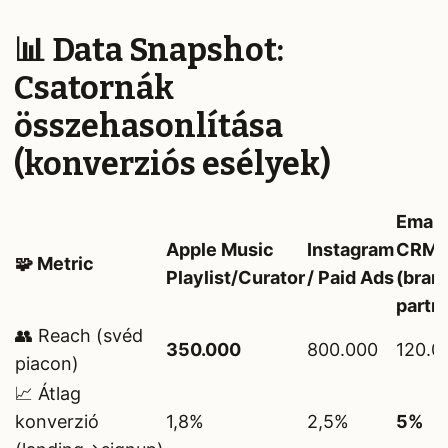
📊 Data Snapshot:
Csatornák
összehasonlítása
(konverziós esélyek)
Email
Apple Music
Instagram
CRM
🧩 Metric
Playlist/Curator
/ Paid Ads
(bran
partn
👥 Reach (svéd
350.000
800.000
120.0
piacon)
📈 Átlag
konverzió
1,8%
2,5%
5%