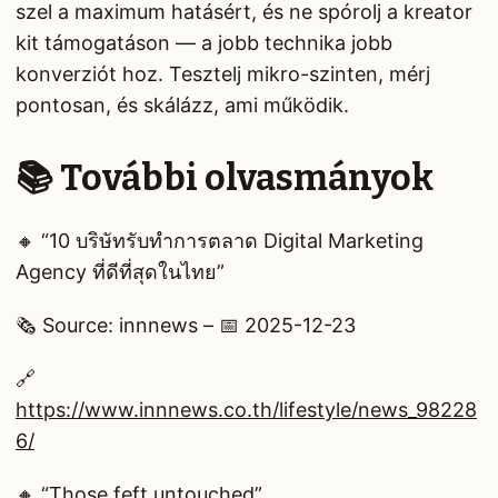
szel a maximum hatásért, és ne spórolj a kreator
kit támogatáson — a jobb technika jobb
konverziót hoz. Tesztelj mikro-szinten, mérj
pontosan, és skálázz, ami működik.
📚 További olvasmányok
🔸 “10 บริษัทรับทําการตลาด Digital Marketing
Agency ที่ดีที่สุดในไทย”
🗞️ Source: innnews – 📅 2025-12-23
🔗
https://www.innnews.co.th/lifestyle/news_98228
6/
🔸 “Those feft untouched”