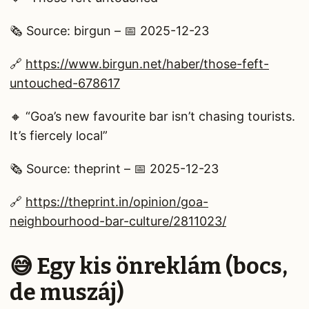
🗞️ Source: birgun – 📅 2025-12-23
🔗
https://www.birgun.net/haber/those-feft-
untouched-678617
🔸 “Goa’s new favourite bar isn’t chasing tourists.
It’s fiercely local”
🗞️ Source: theprint – 📅 2025-12-23
🔗
https://theprint.in/opinion/goa-
neighbourhood-bar-culture/2811023/
😅 Egy kis önreklám (bocs,
de muszáj)