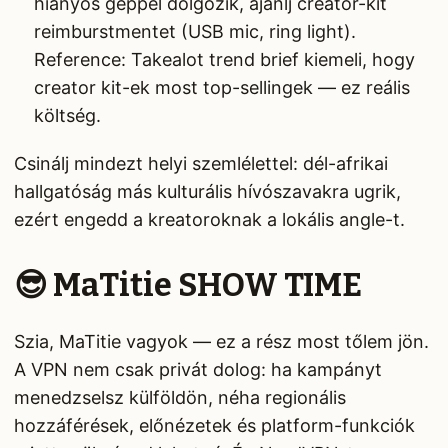
hiányos géppel dolgozik, ajánlj creator-kit
reimburstmentet (USB mic, ring light).
Reference: Takealot trend brief kiemeli, hogy
creator kit-ek most top-sellingek — ez reális
költség.
Csinálj mindezt helyi szemlélettel: dél-afrikai
hallgatóság más kulturális hívószavakra ugrik,
ezért engedd a kreatoroknak a lokális angle-t.
😎 MaTitie SHOW TIME
Szia, MaTitie vagyok — ez a rész most tőlem jön.
A VPN nem csak privát dolog: ha kampányt
menedzselsz külföldön, néha regionális
hozzáférések, előnézetek és platform-funkciók