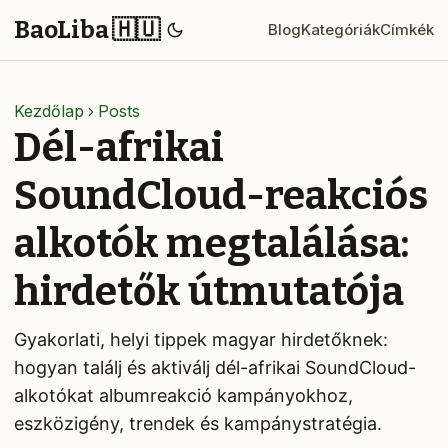
BaoLiba 🇭🇺
Blog
Kategóriák
Címkék
Kezdőlap
Posts
Dél-afrikai
SoundCloud-reakciós
alkotók megtalálása:
hirdetők útmutatója
Gyakorlati, helyi tippek magyar hirdetőknek:
hogyan találj és aktiválj dél-afrikai SoundCloud-
alkotókat albumreakció kampányokhoz,
eszközigény, trendek és kampánystratégia.