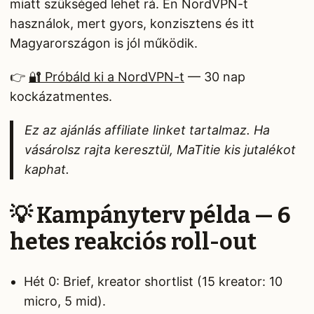
miatt szükséged lehet rá. Én NordVPN-t
használok, mert gyors, konzisztens és itt
Magyarországon is jól működik.
👉
🔐 Próbáld ki a NordVPN-t
— 30 nap
kockázatmentes.
Ez az ajánlás affiliate linket tartalmaz. Ha
vásárolsz rajta keresztül, MaTitie kis jutalékot
kaphat.
💡 Kampányterv példa — 6
hetes reakciós roll-out
Hét 0: Brief, kreator shortlist (15 kreator: 10
micro, 5 mid).