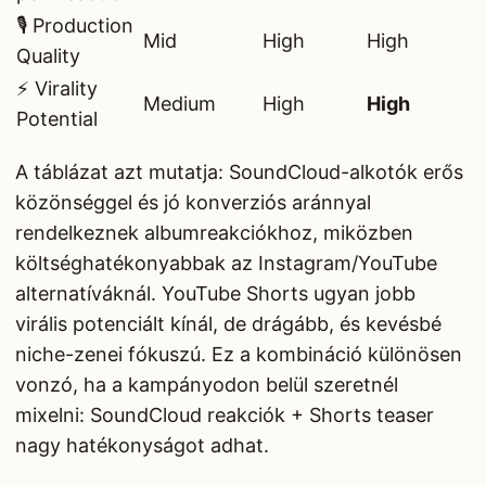
🎙️ Production
Mid
High
High
Quality
⚡ Virality
Medium
High
High
Potential
A táblázat azt mutatja: SoundCloud-alkotók erős
közönséggel és jó konverziós aránnyal
rendelkeznek albumreakciókhoz, miközben
költséghatékonyabbak az Instagram/YouTube
alternatíváknál. YouTube Shorts ugyan jobb
virális potenciált kínál, de drágább, és kevésbé
niche-zenei fókuszú. Ez a kombináció különösen
vonzó, ha a kampányodon belül szeretnél
mixelni: SoundCloud reakciók + Shorts teaser
nagy hatékonyságot adhat.