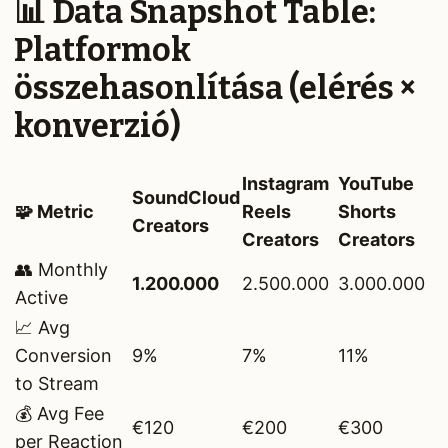
📊 Data Snapshot Table:
Platformok
összehasonlítása (elérés ×
konverzió)
Instagram
YouTube
SoundCloud
🧩 Metric
Reels
Shorts
Creators
Creators
Creators
👥 Monthly
1.200.000
2.500.000
3.000.000
Active
📈 Avg
Conversion
9%
7%
11%
to Stream
💰 Avg Fee
€120
€200
€300
per Reaction