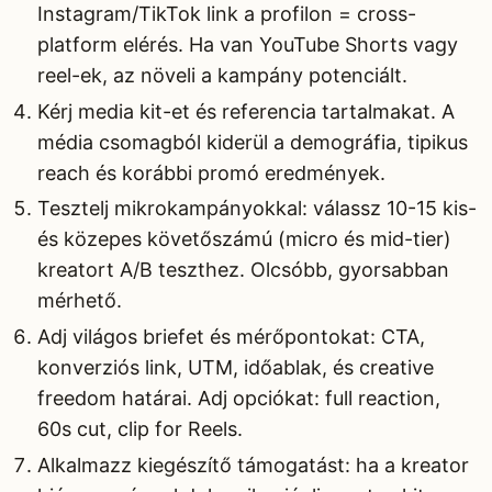
Instagram/TikTok link a profilon = cross-
platform elérés. Ha van YouTube Shorts vagy
reel-ek, az növeli a kampány potenciált.
Kérj media kit-et és referencia tartalmakat. A
média csomagból kiderül a demográfia, tipikus
reach és korábbi promó eredmények.
Tesztelj mikrokampányokkal: válassz 10-15 kis-
és közepes követőszámú (micro és mid-tier)
kreatort A/B teszthez. Olcsóbb, gyorsabban
mérhető.
Adj világos briefet és mérőpontokat: CTA,
konverziós link, UTM, időablak, és creative
freedom határai. Adj opciókat: full reaction,
60s cut, clip for Reels.
Alkalmazz kiegészítő támogatást: ha a kreator