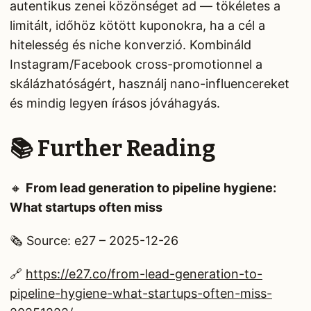
autentikus zenei közönséget ad — tökéletes a
limitált, időhöz kötött kuponokra, ha a cél a
hitelesség és niche konverzió. Kombináld
Instagram/Facebook cross-promotionnel a
skálázhatóságért, használj nano-influencereket
és mindig legyen írásos jóváhagyás.
📚 Further Reading
🔸
From lead generation to pipeline hygiene:
What startups often miss
🗞️ Source: e27 – 2025-12-26
🔗
https://e27.co/from-lead-generation-to-
pipeline-hygiene-what-startups-often-miss-