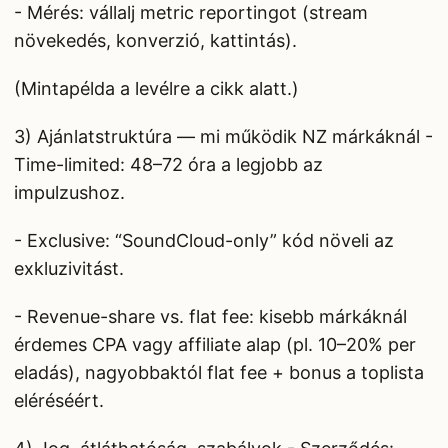
- Mérés: vállalj metric reportingot (stream
növekedés, konverzió, kattintás).
(Mintapélda a levélre a cikk alatt.)
3) Ajánlatstruktúra — mi működik NZ márkáknál -
Time-limited: 48–72 óra a legjobb az
impulzushoz.
- Exclusive: “SoundCloud-only” kód növeli az
exkluzivitást.
- Revenue-share vs. flat fee: kisebb márkáknál
érdemes CPA vagy affiliate alap (pl. 10–20% per
eladás), nagyobbaktól flat fee + bonus a toplista
eléréséért.