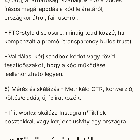
4) Jog, átláthatóság, szabályok - Szerződés:
írásos megállapodás a kód lejáratáról,
országkorlátról, fair use-ról.
- FTC-style disclosure: mindig tedd közzé, ha
kompenzált a promó (transparency builds trust).
- Validálás: kérj sandbox kódot vagy rövid
tesztidőszakot, hogy a kód működése
leellenőrizhető legyen.
5) Mérés és skálázás - Metrikák: CTR, konverzió,
költés/eladás, új feliratkozók.
- If it works: skálázz Instagram/TikTok
posztokkal, vagy kérj exclusivity egy országra.