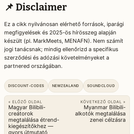
📌 Disclaimer
Ez a cikk nyilvánosan elérhető források, iparági
megfigyelések és 2025-ös hírösszeg alapján
készült (pl. MarkMeets, MENAFN). Nem számít
jogi tanácsnak; mindig ellenőrizd a specifikus
szerződési és adózási követelményeket a
partnered országában.
DISCOUNT-CODES
NEWZEALAND
SOUNDCLOUD
« ELŐZŐ OLDAL
KÖVETKEZŐ OLDAL »
Magyar Bilibili-
Myanmar Bilibili-
creátorok
alkotók megtalálása
megtalálása étrend-
zenei célzásra
kiegészítőkhez —
gyors útmutató