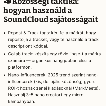
📣 Közösségi taktika:
hogyan használd a
SoundCloud sajátosságait
Repost & Track tags: kérj fel a márkát, hogy
repostolja a tracket, vagy te használd a track
descriptiont kóddal.
Collab track: készíts egy rövid jingle-t a márka
számára — organikus hang jobban elsül a
platformon.
Nano-influencerek: 2025 trend szerint nano-
influencerek (kis, de lojális közönség) gyors
ROI-t hoznak zenei kiadásoknál (MarkMeets).
Használj 3–5 nano creatort egy micro-
kampányban.