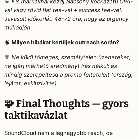
💬
Kis márkáknál kezdj alacsony kockázatú CPA-
val vagy rövid flat fee-vel + success fee-vel.
Javasolt időkorlát: 48–72 óra, hogy az urgency
működjön.
🧠
Milyen hibákat kerüljek outreach során?
💬
Ne küldj tömeges, személytelen üzeneteket;
ne ígérj mérhető eredményt írás nélkül; és
mindig szerepeltesd a promó feltételeit (ország,
lejárat, exkluzivitás).
🧩 Final Thoughts — gyors
taktikavázlat
SoundCloud nem a legnagyobb reach, de