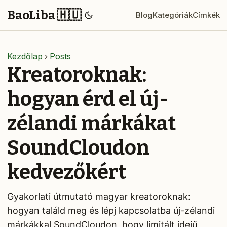
BaoLiba 🇭🇺
Blog
Kategóriák
Címkék
Kezdőlap
Posts
Kreatoroknak:
hogyan érd el új-
zélandi márkákat
SoundCloudon
kedvezőkért
Gyakorlati útmutató magyar kreatoroknak:
hogyan találd meg és lépj kapcsolatba új-zélandi
márkákkal SoundCloudon, hogy limitált idejű