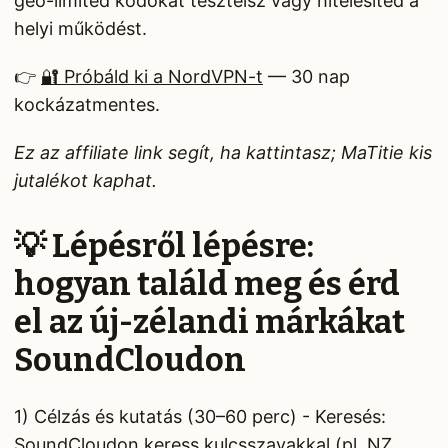
geo-limited kódokat tesztelsz vagy hitelesíted a
helyi működést.
👉
🔐 Próbáld ki a NordVPN-t
— 30 nap
kockázatmentes.
Ez az affiliate link segít, ha kattintasz; MaTitie kis
jutalékot kaphat.
💡 Lépésről lépésre:
hogyan találd meg és érd
el az új-zélandi márkákat
SoundCloudon
1) Célzás és kutatás (30–60 perc) - Keresés:
SoundCloudon keress kulcsszavakkal (pl. NZ,