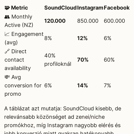
🧩 Metric
SoundCloud
Instagram
Facebook
👥 Monthly
120.000
850.000
600.000
Active (NZ)
📈 Engagement
8%
12%
6%
(avg)
🔗 Direct
40%
contact
70%
60%
profiloknál
availability
💸 Avg
conversion for
6%
14%
7%
promo
A táblázat azt mutatja: SoundCloud kisebb, de
relevánsabb közönséget ad zenei/niche
promókhoz, míg Instagram nagyobb elérés és
jobb konverzió miatt gyakran hatékonyabb