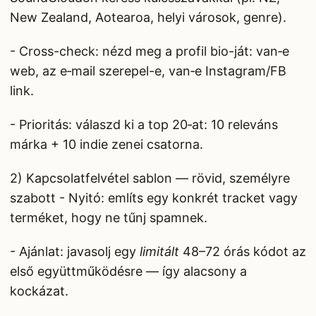
New Zealand, Aotearoa, helyi városok, genre).
- Cross-check: nézd meg a profil bio-ját: van‑e
web, az e‑mail szerepel-e, van‑e Instagram/FB
link.
- Prioritás: válaszd ki a top 20‑at: 10 releváns
márka + 10 indie zenei csatorna.
2) Kapcsolatfelvétel sablon — rövid, személyre
szabott - Nyitó: említs egy konkrét tracket vagy
terméket, hogy ne tűnj spamnek.
- Ajánlat: javasolj egy
limitált
48–72 órás kódot az
első együttműködésre — így alacsony a
kockázat.