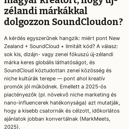
magyar kreatort, hogy új-
zélandi márkákkal
dolgozzon SoundCloudon?
A kérdés egyszerűnek hangzik: miért pont New
Zealand + SoundCloud + limitált kód? A válasz:
sok kis, dizájn- vagy zenei fókuszú új‑zélandi
márka keres globális láthatóságot, és
SoundCloud köztudottan zenei közösség és
niche kultúrák terepe — pont ahol kreatív
promók jól működnek. Emellett a 2025-ös
piactényezők (pl. növekvő niche marketing és
nano-influencerek hatékonysága) azt mutatják,
hogy a kisebb csatornák és célzott, időkorlátos
ajánlatok jobban konvertálnak (MarkMeets,
2025).