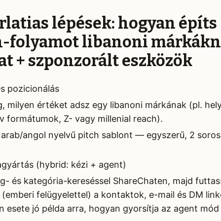
rlatias lépések: hogyan építs
h-folyamot libanoni márkák
t + szponzorált eszközök
és pozicionálás
 milyen értéket adsz egy libanoni márkának (pl. hely
ív formátumok, Z- vagy millenial reach).
, arab/angol nyelvű pitch sablont — egyszerű, 2 soros
agyártás (hybrid: kézi + agent)
- és kategória-kereséssel ShareChaten, majd futtas
t (emberi felügyelettel) a kontaktok, e-mail és DM lin
 esete jó példa arra, hogyan gyorsítja az agent mód 