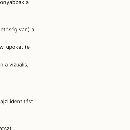
ékonyabbak a
hetőség van) a
ow-upokat (e-
 a vizuális,
jzi identitást
atsz).