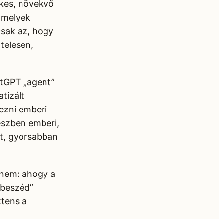
ekes, növekvő
amelyek
sak az, hogy
telesen,
atGPT „agent”
tizált
ezni emberi
részben emberi,
t, gyorsabban
gnem: ahogy a
“beszéd”
ztens a