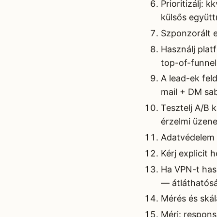
Prioritizálj:
külsős együt
Szponzorált 
Használj plat
top-of-funnel
A lead-ek fel
mail + DM sa
Tesztelj A/B 
érzelmi üzenet
Adatvédelem 
Kérj explicit
Ha VPN-t hasz
— átláthatós
Mérés és ská
Mérj: respons