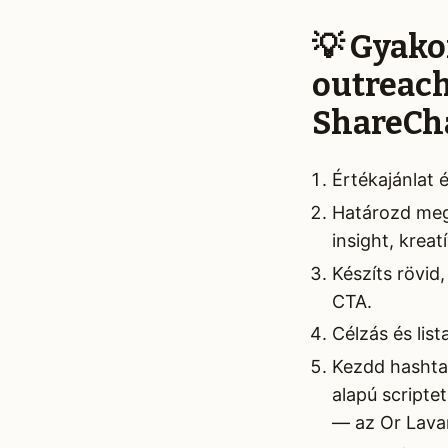
💡 Gyako
outreac
ShareCha
Értékajánlat 
Határozd meg,
insight, kreat
Készíts rövid
CTA.
Célzás és list
Kezdd hashtag
alapú scripte
— az Or Lavan