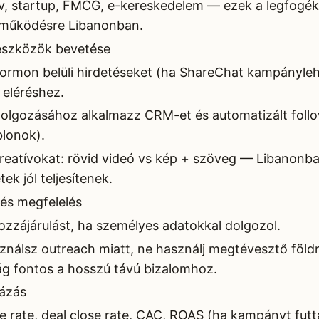
 kkv, startup, FMCG, e-kereskedelem — ezek a legfog
tműködésre Libanonban.
eszközök bevetése
formon belüli hirdetéseket (ha ShareChat kampányle
 eléréshez.
dolgozásához alkalmazz CRM-et és automatizált foll
blonok).
kreatívokat: rövid videó vs kép + szöveg — Libanonban
ek jól teljesítenek.
és megfelelés
 hozzájárulást, ha személyes adatokkal dolgozol.
nálsz outreach miatt, ne használj megtévesztő földra
ág fontos a hosszú távú bizalomhoz.
lázás
e rate, deal close rate, CAC, ROAS (ha kampányt futt