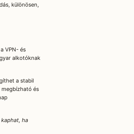
dás, különösen,
 a VPN- és
agyar alkotóknak
thet a stabil
, megbízható és
nap
t kaphat, ha