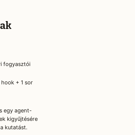
nak
i fogyasztói
 hook + 1 sor
s egy agent-
kek kigyűjtésére
a kutatást.