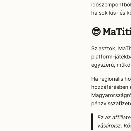
időszempontból 
ha sok kis- és 
😎 MaTi
Sziasztok, MaTi
platform-játékb
egyszerű, műkö
Ha regionális h
hozzáférésben 
Magyarországról
pénzvisszafizeté
Ez az affiliat
vásárolsz. Kö