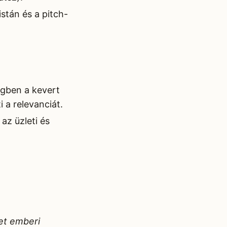
istán és a pitch-
ngben a kevert
 a relevanciát.
az üzleti és
et emberi