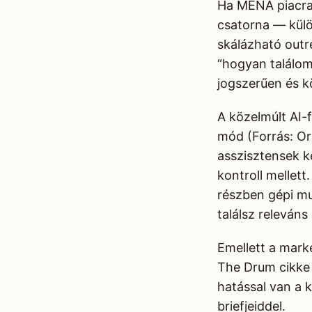
Ha MENA piacra 
csatorna — külö
skálázható out
“hogyan találom
jogszerűen és k
A közelmúlt AI-
mód (Forrás: O
asszisztensek k
kontroll mellett
részben gépi m
találsz releváns
Emellett a mark
The Drum cikke 
hatással van a 
briefjeiddel.