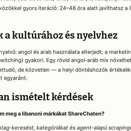
özökkel gyors iteráció: 24–48 óra alatt javíthatsz a l
k a kultúrához és nyelvhez
yelvű: angol és arab használata elterjedt; a marketi
witching) gyakori. Egy rövid angol-aráb mix növelheti
lettudó, de közvetlen — a helyi döntéshozók értékelik 
t egyaránt.
an ismételt kérdések
om meg a libanoni márkákat ShareChaten?
htag-keresést, kategóriákat és agent-alapú scraping