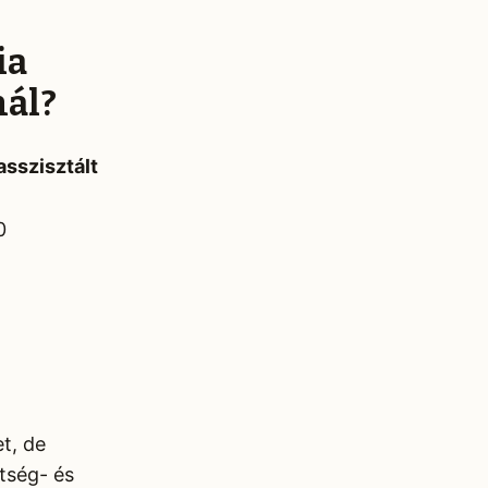
ia
nál?
sszisztált
0
t, de
ltség- és