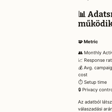
📊 Adats
működik
🧩 Metric
👥 Monthly Acti
📈 Response ra
💰 Avg. campai
cost
⏱️ Setup time
🔒 Privacy contr
Az adatból látsz
válaszadási arán