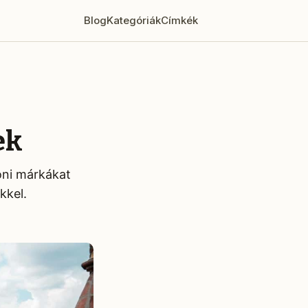
Blog
Kategóriák
Címkék
ek
oni márkákat
kkel.