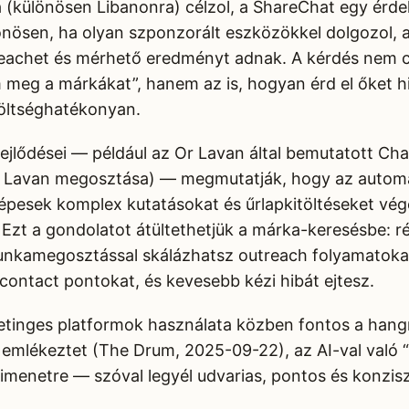
(különösen Libanonra) célzol, a ShareChat egy érd
nösen, ha olyan szponzorált eszközökkel dolgozol, 
reachet és mérhető eredményt adnak. A kérdés nem c
 meg a márkákat”, hanem az is, hogyan érd el őket hi
öltséghatékonyan.
fejlődései — például az Or Lavan által bemutatott Ch
r Lavan megosztása) — megmutatják, hogy az automa
épesek komplex kutatásokat és űrlapkitöltéseket vég
. Ezt a gondolatot átültethetjük a márka-keresésbe: 
unkamegosztással skálázhatsz outreach folyamatoka
 contact pontokat, és kevesebb kézi hibát ejtesz.
etinges platformok használata közben fontos a han
emlékeztet (The Drum, 2025-09-22), az AI-val való 
kimenetre — szóval legyél udvarias, pontos és konzis