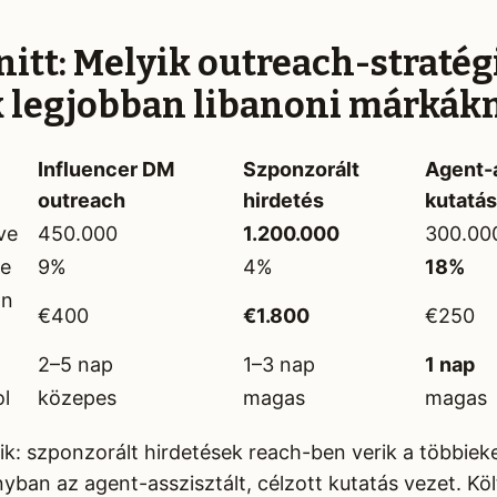
nitt: Melyik outreach-stratég
 legjobban libanoni márkák
Influencer DM
Szponzorált
Agent-a
outreach
hirdetés
kutatás
ve
450.000
1.200.000
300.00
te
9%
4%
18%
gn
€400
€1.800
€250
2–5 nap
1–3 nap
1 nap
ol
közepes
magas
magas
ik: szponzorált hirdetések reach-ben verik a többieke
yban az agent-asszisztált, célzott kutatás vezet. Kö