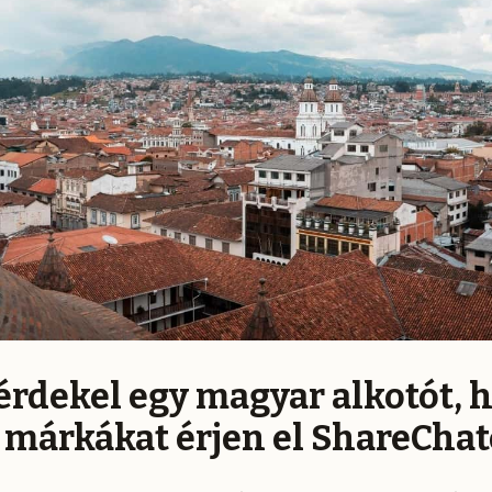
 érdekel egy magyar alkotót, 
 márkákat érjen el ShareCha