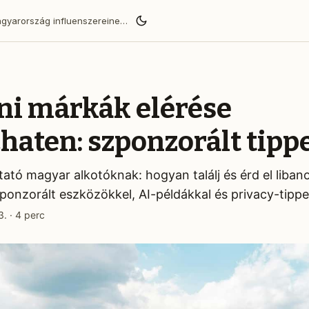
BaoLiba segít a Magyarország influenszereinek globális közönséget elérni és megbízható márkapartnerségeket építeni.
ni márkák elérése
haten: szponzorált tipp
tató magyar alkotóknak: hogyan találj és érd el liban
onzorált eszközökkel, AI-példákkal és privacy-tippe
3.
·
4 perc