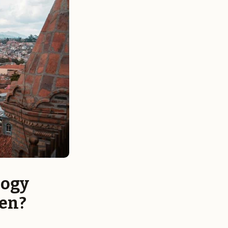
hogy
ten?