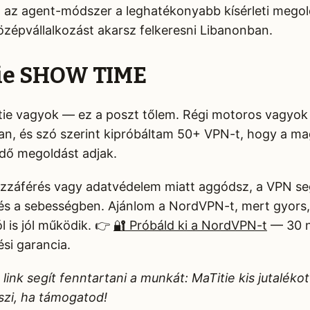
az agent-módszer a leghatékonyabb kísérleti megol
középvállalkozást akarsz felkeresni Libanonban.
tie SHOW TIME
tie vagyok — ez a poszt tőlem. Régi motoros vagyok
an, és szó szerint kipróbáltam 50+ VPN-t, hogy a m
dő megoldást adjak.
ozzáférés vagy adatvédelem miatt aggódsz, a VPN segí
és a sebességben. Ajánlom a NordVPN-t, mert gyors
 is jól működik. 👉
🔐 Próbáld ki a NordVPN-t
— 30 
si garancia.
e link segít fenntartani a munkát: MaTitie kis jutaléko
szi, ha támogatod!