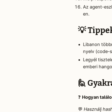
Az agent-eszk
en.
💡 Tippe
Libanon többn
nyelv (code-s
Legyél tiszte
emberi hango
🙋 Gyakr
❓
Hogyan talál
💬
Használj has