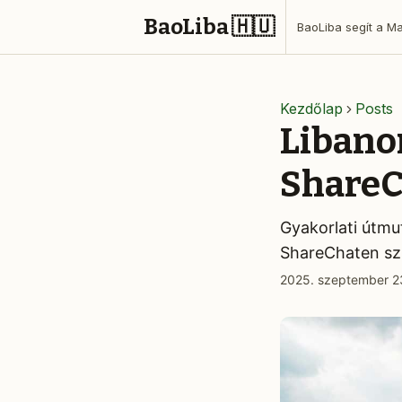
BaoLiba 🇭🇺
Kezdőlap
Posts
Libano
ShareC
Gyakorlati útmu
ShareChaten szp
2025. szeptember 2