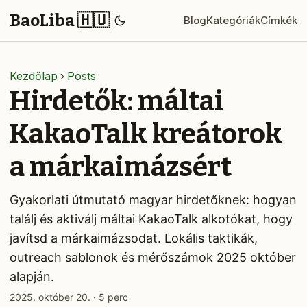
BaoLiba 🇭🇺
Blog
Kategóriák
Címkék
Kezdőlap
Posts
Hirdetők: máltai
KakaoTalk kreátorok
a márkaimázsért
Gyakorlati útmutató magyar hirdetőknek: hogyan
találj és aktiválj máltai KakaoTalk alkotókat, hogy
javítsd a márkaimázsodat. Lokális taktikák,
outreach sablonok és mérőszámok 2025 október
alapján.
2025. október 20.
·
5 perc