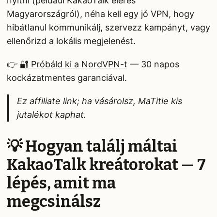
nyitni (például KakaoTalk elérés
Magyarországról), néha kell egy jó VPN, hogy
hibátlanul kommunikálj, szervezz kampányt, vagy
ellenőrizd a lokális megjelenést.
👉
🔐 Próbáld ki a NordVPN-t
— 30 napos
kockázatmentes garanciával.
Ez affiliate link; ha vásárolsz, MaTitie kis
jutalékot kaphat.
💡 Hogyan találj máltai
KakaoTalk kreátorokat — 7
lépés, amit ma
megcsinálsz