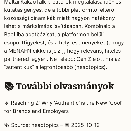
Máltai KakaoTalk kreátorok megtalálása idő- és
kutatásigényes, de a többi platformtól eltérő
közösségi dinamikák miatt nagyon hatékony
lehet a márkaimázs javításában. Kombináld a
BaoLiba adatbázisát, a platformon belüli
csoportfigyelést, és a helyi eseményeket (ahogy
a MENAFN cikke is jelzi), hogy releváns, hiteles
partnered legyen. Ne feledd: Gen Z előtt ma az
“autentikus” a legfontosabb (headtopics).
📚 További olvasmányok
🔸 Reaching Z: Why ‘Authentic’ is the New ‘Cool’
for Brands and Employers
🗞️ Source: headtopics – 📅 2025-10-19