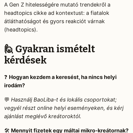
A Gen Z hitelességére mutató trendekről a
headtopics cikke ad kontextust: a fiatalok
átláthatóságot és gyors reakciót várnak
(headtopics).
🙋 Gyakran ismételt
kérdések
❓
Hogyan kezdem a keresést, ha nincs helyi
irodám?
💬
Használj BaoLiba-t és lokális csoportokat;
vegyél részt online helyi eseményeken, és kérj
ajánlást meglévő kreátoroktól.
🛠️
Mennyit fizetek egy máltai mikro-kreátornak?