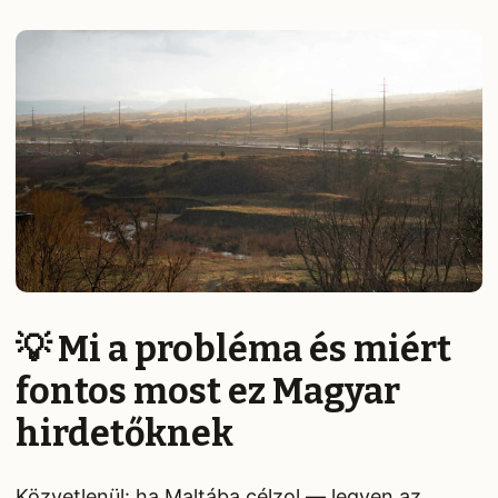
💡 Mi a probléma és miért
fontos most ez Magyar
hirdetőknek
Közvetlenül: ha Maltába célzol — legyen az