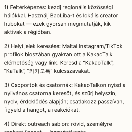
1) Feltérképezés: kezdj regionális közösségi
hálókkal. Használj BaoLiba-t és lokális creator
hubokat — ezek gyorsan megmutatják, kik
aktívak a régióban.
2) Helyi jelek keresése: Maltai Instagram/TikTok
profilok bioszában gyakran ott a KakaoTalk
elérhetőség vagy link. Keresd a “KakaoTalk”,
“KaTalk”, “카카오톡” kulcsszavakat.
3) Csoportok és csatornák: KakaoTalkon nyisd a
nyilvános csatorna keresőt, és szűrj helyszín,
nyelv, érdeklődés alapján; csatlakozz passzívan,
figyeld a hangot, a reakciókat.
4) Direkt outreach sablon: rövid, személyre