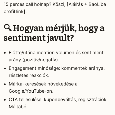
15 perces call holnap? Köszi, [Aláírás + BaoLiba
profil link].
🔍 Hogyan mérjük, hogy a
sentiment javult?
Előtte/utána mention volumen és sentiment
arány (pozitív/negatív).
Engagement minősége: kommentek aránya,
részletes reakciók.
Márka-keresések növekedése a
Google/YouTube-on.
CTA teljesülése: kuponbeváltás, regisztrációk
Máltából.