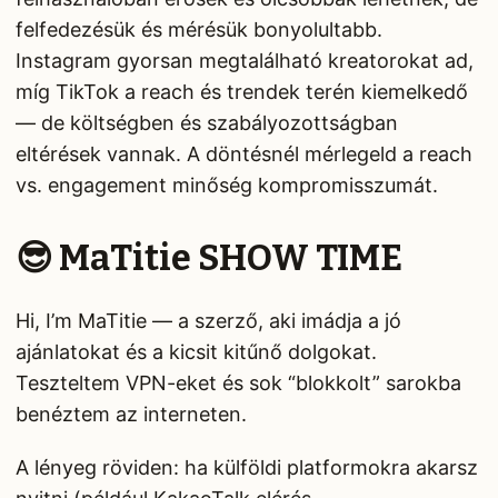
felfedezésük és mérésük bonyolultabb.
Instagram gyorsan megtalálható kreatorokat ad,
míg TikTok a reach és trendek terén kiemelkedő
— de költségben és szabályozottságban
eltérések vannak. A döntésnél mérlegeld a reach
vs. engagement minőség kompromisszumát.
😎 MaTitie SHOW TIME
Hi, I’m MaTitie — a szerző, aki imádja a jó
ajánlatokat és a kicsit kitűnő dolgokat.
Teszteltem VPN-eket és sok “blokkolt” sarokba
benéztem az interneten.
A lényeg röviden: ha külföldi platformokra akarsz