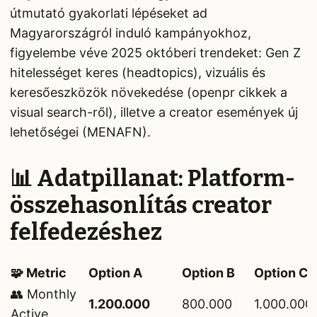
útmutató gyakorlati lépéseket ad
Magyarországról induló kampányokhoz,
figyelembe véve 2025 októberi trendeket: Gen Z
hitelességet keres (headtopics), vizuális és
keresőeszközök növekedése (openpr cikkek a
visual search-ről), illetve a creator események új
lehetőségei (MENAFN).
📊 Adatpillanat: Platform-
összehasonlítás creator
felfedezéshez
🧩 Metric
Option A
Option B
Option C
👥 Monthly
1.200.000
800.000
1.000.000
Active