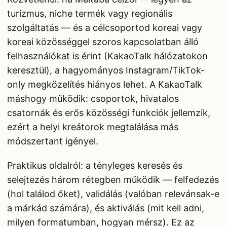
turizmus, niche termék vagy regionális
szolgáltatás — és a célcsoportod koreai vagy
koreai közösséggel szoros kapcsolatban álló
felhasználókat is érint (KakaoTalk hálózatokon
keresztül), a hagyományos Instagram/TikTok-
only megközelítés hiányos lehet. A KakaoTalk
máshogy működik: csoportok, hivatalos
csatornák és erős közösségi funkciók jellemzik,
ezért a helyi kreátorok megtalálása más
módszertant igényel.
Praktikus oldalról: a tényleges keresés és
selejtezés három rétegben működik — felfedezés
(hol találod őket), validálás (valóban relevánsak-e
a márkád számára), és aktiválás (mit kell adni,
milyen formatumban, hogyan mérsz). Ez az