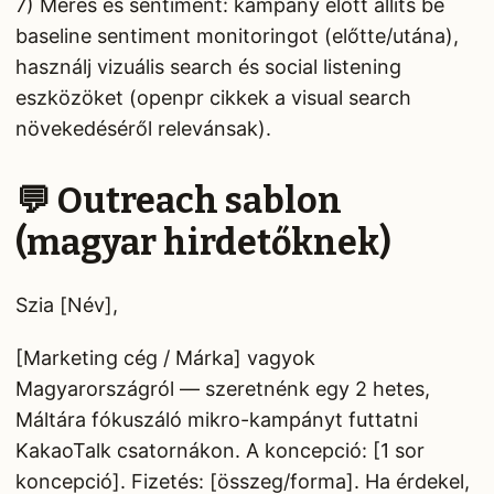
7) Mérés és sentiment: kampány előtt állíts be
baseline sentiment monitoringot (előtte/utána),
használj vizuális search és social listening
eszközöket (openpr cikkek a visual search
növekedéséről relevánsak).
💬 Outreach sablon
(magyar hirdetőknek)
Szia [Név],
[Marketing cég / Márka] vagyok
Magyarországról — szeretnénk egy 2 hetes,
Máltára fókuszáló mikro-kampányt futtatni
KakaoTalk csatornákon. A koncepció: [1 sor
koncepció]. Fizetés: [összeg/forma]. Ha érdekel,