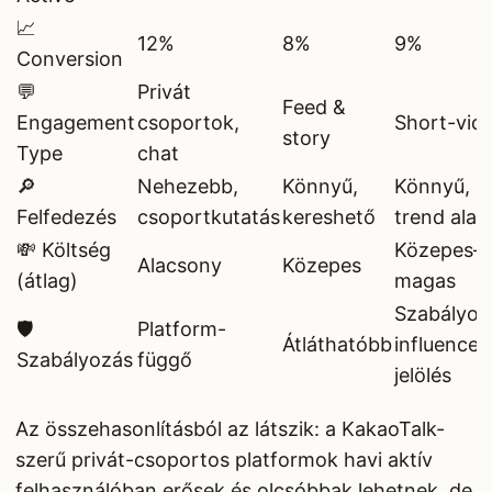
📈
12%
8%
9%
Conversion
💬
Privát
Feed &
Engagement
csoportok,
Short-vid
story
Type
chat
🔎
Nehezebb,
Könnyű,
Könnyű,
Felfedezés
csoportkutatás
kereshető
trend alap
💸 Költség
Közepes–
Alacsony
Közepes
(átlag)
magas
Szabályoz
🛡️
Platform-
Átláthatóbb
influencer
Szabályozás
függő
jelölés
Az összehasonlításból az látszik: a KakaoTalk-
szerű privát-csoportos platformok havi aktív
felhasználóban erősek és olcsóbbak lehetnek, de