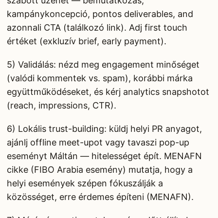
szabott üzenet — bemutatkozás,
kampánykoncepció, pontos deliverables, and
azonnali CTA (találkozó link). Adj first touch
értéket (exkluzív brief, early payment).
5) Validálás: nézd meg engagement minőséget
(valódi kommentek vs. spam), korábbi márka
együttműködéseket, és kérj analytics snapshotot
(reach, impressions, CTR).
6) Lokális trust-building: küldj helyi PR anyagot,
ajánlj offline meet-upot vagy tavaszi pop-up
eseményt Máltán — hitelességet épít. MENAFN
cikke (FIBO Arabia esemény) mutatja, hogy a
helyi események szépen fókuszálják a
közösséget, erre érdemes építeni (MENAFN).