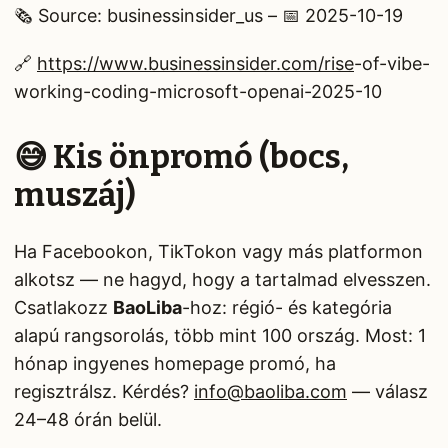
🗞️ Source: businessinsider_us – 📅 2025-10-19
🔗
https://www.businessinsider.com/rise
-of-vibe-
working-coding-microsoft-openai-2025-10
😅 Kis önpromó (bocs,
muszáj)
Ha Facebookon, TikTokon vagy más platformon
alkotsz — ne hagyd, hogy a tartalmad elvesszen.
Csatlakozz
BaoLiba
-hoz: régió- és kategória
alapú rangsorolás, több mint 100 ország. Most: 1
hónap ingyenes homepage promó, ha
regisztrálsz. Kérdés?
info@baoliba.com
— válasz
24–48 órán belül.