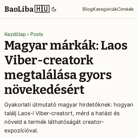
BaoLiba 🇭🇺
Blog
Kategóriák
Címkék
Kezdőlap
Posts
Magyar márkák: Laos
Viber-creatork
megtalálása gyors
növekedésért
Gyakorlati útmutató magyar hirdetőknek: hogyan
találj Laos-i Viber-creatort, mérd a hatást és
növeld a termék láthatóságát creator-
expozícióval.