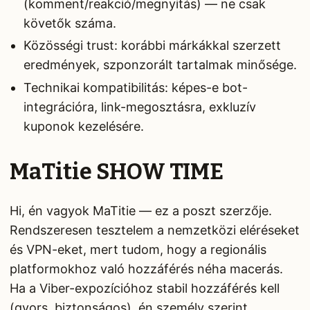
(komment/reakció/megnyitás) — ne csak
követők száma.
Közösségi trust: korábbi márkákkal szerzett
eredmények, szponzorált tartalmak minősége.
Technikai kompatibilitás: képes-e bot-
integrációra, link-megosztásra, exkluzív
kuponok kezelésére.
MaTitie SHOW TIME
Hi, én vagyok MaTitie — ez a poszt szerzője.
Rendszeresen tesztelem a nemzetközi eléréseket
és VPN-eket, mert tudom, hogy a regionális
platformokhoz való hozzáférés néha macerás.
Ha a Viber-expozícióhoz stabil hozzáférés kell
(gyors, biztonságos), én személy szerint