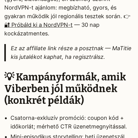
NordVPN-t ajánlom: megbízható, gyors, és
gyakran működik jól regionális tesztek során. 👉
🔐 Próbáld ki a NordVPN-t
— 30 nap
kockázatmentes.
Ez az affiliate link része a posztnak — MaTitie
kis jutalékot kaphat, ha regisztrálsz.
💡 Kampányformák, amik
Viberben jól működnek
(konkrét példák)
Csatorna-exkluzív promóció: coupon kód +
időkorlát; mérhető CTR üzenetmegnyitással.
Mini-episodikus storytelling: heti üzenetszál,