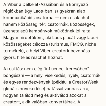
A Viber a Délkelet-Ázsiában és a környező
régiókban (így Laos-ban is) gyakran alap
kommunikációs csatorna — nem csak chat,
hanem közösségi tér: csatornák, közösségek,
üzenetalapú kampányok működnek jól rajta.
Magyar hirdetőként, aki Laos piacát vagy laos-i
közösségeket célozza (turizmus, FMCG, niche
termékek), a helyi Viber-creatork bevonása
gyors, hiteles reachet hozhat.
A realitás: nem elég “influencer keresőben”
böngészni — a helyi viselkedés, nyelv, csatornák
és egyes rendezvények (például a CreatorWeek
globális növekedése) hatással vannak arra,
hogyan találod meg és aktiválod azokat a
creatort, akik valóban konvertálnak. A