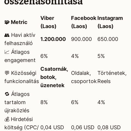
összehasonlítása
Viber
Facebook
Instagram
🧩 Metric
(Laos)
(Laos)
(Laos)
👥 Havi aktív
1.200.000
900.000
650.000
felhasználó
📈 Átlagos
6%
4%
5%
engagement
Csatornák,
💬 Közösségi
Oldalak,
Történetek,
botok,
funkcionalitás
csoportok
Reels
üzenetek
🔁 Átlagos
tartalom
8%
6%
4%
újraközlés
💰 Hirdetési
költség (CPC/
0,04 USD
0,06 USD
0,08 USD