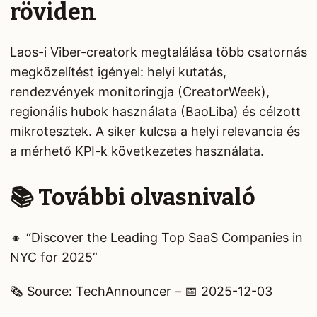
röviden
Laos-i Viber-creatork megtalálása több csatornás
megközelítést igényel: helyi kutatás,
rendezvények monitoringja (CreatorWeek),
regionális hubok használata (BaoLiba) és célzott
mikrotesztek. A siker kulcsa a helyi relevancia és
a mérhető KPI-k következetes használata.
📚 További olvasnivaló
🔸 “Discover the Leading Top SaaS Companies in
NYC for 2025”
🗞️ Source: TechAnnouncer – 📅 2025-12-03