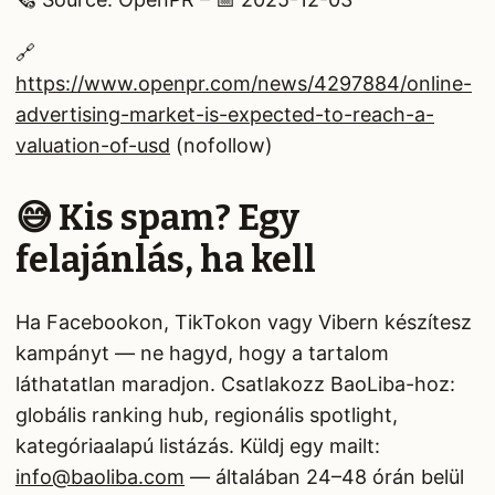
🔗
https://www.openpr.com/news/4297884/online-
advertising-market-is-expected-to-reach-a-
valuation-of-usd
(nofollow)
😅 Kis spam? Egy
felajánlás, ha kell
Ha Facebookon, TikTokon vagy Vibern készítesz
kampányt — ne hagyd, hogy a tartalom
láthatatlan maradjon. Csatlakozz BaoLiba-hoz:
globális ranking hub, regionális spotlight,
kategóriaalapú listázás. Küldj egy mailt:
info@baoliba.com
— általában 24–48 órán belül