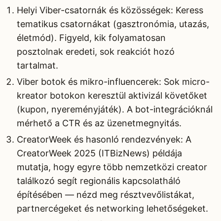
Helyi Viber-csatornák és közösségek: Keress
tematikus csatornákat (gasztronómia, utazás,
életmód). Figyeld, kik folyamatosan
posztolnak eredeti, sok reakciót hozó
tartalmat.
Viber botok és mikro-influencerek: Sok micro-
kreator botokon keresztül aktivizál követőket
(kupon, nyereményjáték). A bot-integrációknál
mérhető a CTR és az üzenetmegnyitás.
CreatorWeek és hasonló rendezvények: A
CreatorWeek 2025 (ITBizNews) példája
mutatja, hogy egyre több nemzetközi creator
találkozó segít regionális kapcsolatháló
építésében — nézd meg résztvevőlistákat,
partnercégeket és networking lehetőségeket.