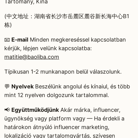
Tartomány, Kína
(中文地址：湖南省长沙市岳麓区麓谷新长海中心B1
栋)
📧
E-mail
Minden megkereséssel kapcsolatban
kérjük, lépjen velünk kapcsolatba:
matitie@baoliba.com
Típikusan 1-2 munkanapon belül válaszolunk.
💬
Nyelvek
Beszélünk angolul és kínaiul, és több
mint 12 nyelven dolgozunk tartalommal.
📢
Együttműködjünk
Akár márka, influencer,
ügynökség vagy platform vagy — Ha érdekli a
határokon átnyúló influencer marketing,
lokalizáció vagy tartalomgyártás, szívesen