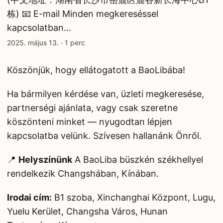
栋) 📧 E-mail Minden megkereséssel
kapcsolatban...
2025. május 13.
·
1 perc
Köszönjük, hogy ellátogatott a BaoLibába!
Ha bármilyen kérdése van, üzleti megkeresése,
partnerségi ajánlata, vagy csak szeretne
köszönteni minket — nyugodtan lépjen
kapcsolatba velünk. Szívesen hallanánk Önről.
📍
Helyszínünk
A BaoLiba büszkén székhellyel
rendelkezik Changshában, Kínában.
Irodai cím:
B1 szoba, Xinchanghai Központ, Lugu,
Yuelu Kerület, Changsha Város, Hunan