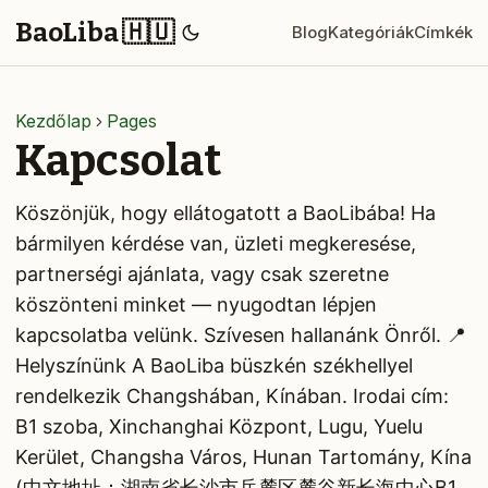
BaoLiba 🇭🇺
Blog
Kategóriák
Címkék
Kezdőlap
Pages
Kapcsolat
Köszönjük, hogy ellátogatott a BaoLibába! Ha
bármilyen kérdése van, üzleti megkeresése,
partnerségi ajánlata, vagy csak szeretne
köszönteni minket — nyugodtan lépjen
kapcsolatba velünk. Szívesen hallanánk Önről. 📍
Helyszínünk A BaoLiba büszkén székhellyel
rendelkezik Changshában, Kínában. Irodai cím:
B1 szoba, Xinchanghai Központ, Lugu, Yuelu
Kerület, Changsha Város, Hunan Tartomány, Kína
(中文地址：湖南省长沙市岳麓区麓谷新长海中心B1