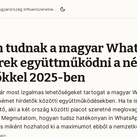
BaoLiba segít a Magyarország influenszereinek globális közönséget elérni és megbízható márkapartnerségeket építeni.
 tudnak a magyar Wha
rek együttműködni a n
őkkel 2025-ben
ár most izgalmas lehetőségeket tartogat a magyar 
német hirdetők közötti együttműködésekben. Ha te is
tő, aki a két ország közötti piacot szeretné meglovag
l. Megmutatom, hogyan tudsz hatékonyan in WhatsA
s miként hozhatod ki a maximumot ebből a nemzetkö
erc