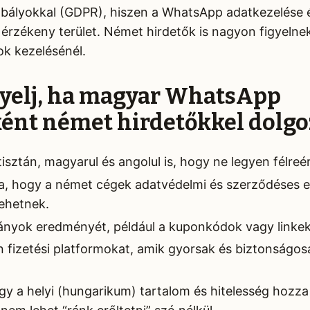
bályokkal (GDPR), hiszen a WhatsApp adatkezelése 
érzékeny terület. Német hirdetők is nagyon figyelnek
k kezelésénél.
igyelj, ha magyar WhatsApp
ént német hirdetőkkel dolgo
isztán, magyarul és angolul is, hogy ne legyen félreé
rra, hogy a német cégek adatvédelmi és szerződéses e
ehetnek.
nyok eredményét, például a kuponkódok vagy linkek
n fizetési platformokat, amik gyorsak és biztonságos
gy a helyi (hungarikum) tartalom és hitelesség hozza 