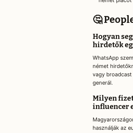
német piacot 
🤔 Peopl
Hogyan seg
hirdetők e
WhatsApp személ
német hirdetőkn
vagy broadcast 
generál.
Milyen fiz
influencer
Magyarországon 
használják az e