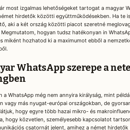
ár most izgalmas lehetőségeket tartogat a magyar 
német hirdetők közötti együttműködésekben. Ha te is
tő, aki a két ország közötti piacot szeretné meglovag
l. Megmutatom, hogyan tudsz hatékonyan in WhatsA
és miként hozhatod ki a maximumot ebből a nemzetk
ől.
yar WhatsApp szerepe a net
ngben
 a WhatsApp még nem annyira királyság, mint példá
 vagy más nyugat-európai országokban, de gyorsan
átjuk, hogy egyre több hazai mikro- és makroinfluen
, hogy közvetlen, személyesebb kapcsolatot tartson
nikációs csatornát jelent, amihez a német hirdetők 