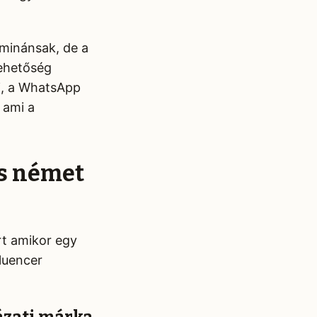
minánsak, de a
lehetőség
i, a WhatsApp
 ami a
s német
rt amikor egy
luencer
.