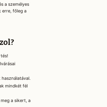
és a személyes
 erre, főleg a
zol?
rtés!
lvárásai
 használatával.
ak mindkét fél
meg a sikert, a