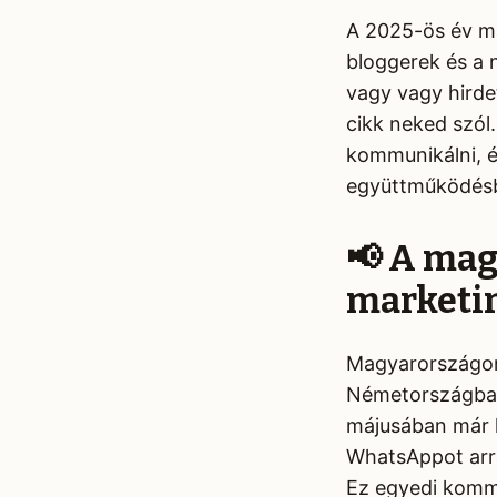
A 2025-ös év m
bloggerek és a 
vagy vagy hirde
cikk neked szó
kommunikálni, 
együttműködésb
📢 A mag
marketi
Magyarországon
Németországban
májusában már l
WhatsAppot arra
Ez egyedi kommu