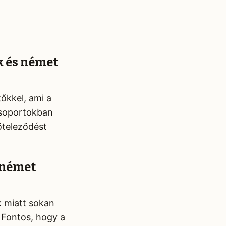
k és német
őkkel, ami a
csoportokban
öteleződést
-német
k miatt sokan
. Fontos, hogy a