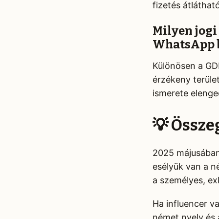
fizetés átlátha
Milyen jog
WhatsApp 
Különösen a GDP
érzékeny terüle
ismerete elenge
💡 Össze
2025 májusában
esélyük van a n
a személyes, ex
Ha influencer v
német nyelv és 