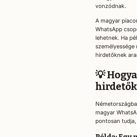
vonzódnak.
A magyar piaco
WhatsApp csopor
lehetnek. Ha pé
személyessége m
hirdetőknek ar
💡 Hogy
hirdetők
Németországban 
magyar WhatsApp
pontosan tudja,