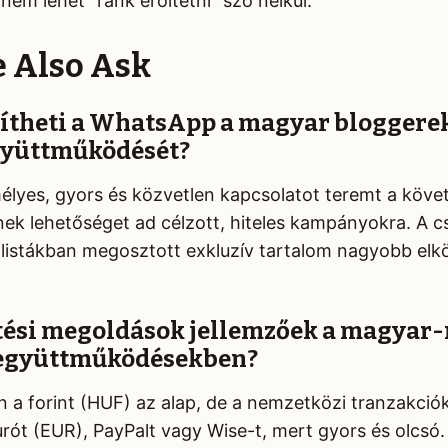
nem lehet “ránk erőltetni” szó nélkül.
e Also Ask
ítheti a WhatsApp a magyar bloggere
gyüttműködését?
yes, gyors és közvetlen kapcsolatot teremt a követ
ek lehetőséget ad célzott, hiteles kampányokra. A 
listákban megosztott exkluzív tartalom nagyobb elk
etési megoldások jellemzőek a magyar
 együttműködésekben?
a forint (HUF) az alap, de a nemzetközi tranzakció
urót (EUR), PayPalt vagy Wise-t, mert gyors és olcsó