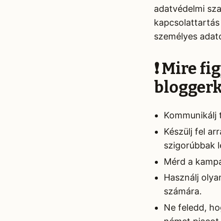
adatvédelmi sza
kapcsolattartás 
személyes adato
❗ Mire f
bloggerk
Kommunikálj t
Készülj fel a
szigorúbbak l
Mérd a kampá
Használj olya
számára.
Ne feledd, ho