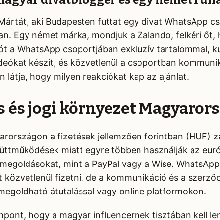
magyar divatblogger és egy német ruh
Mártát, aki Budapesten futtat egy divat WhatsApp cs
van. Egy német márka, mondjuk a Zalando, felkéri őt
ciót a WhatsApp csoportjában exkluzív tartalommal, 
deókat készít, és közvetlenül a csoportban kommunik
 látja, hogy milyen reakciókat kap az ajánlat.
és és jogi környezet Magyaror
országon a fizetések jellemzően forintban (HUF) za
üttműködések miatt egyre többen használják az eur
ési megoldásokat, mint a PayPal vagy a Wise. WhatsApp
 közvetlenül fizetni, de a kommunikáció és a szerző
 megoldható átutalással vagy online platformokon.
mpont, hogy a magyar influencernek tisztában kell le