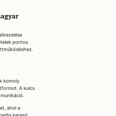
magyar
atkezelése
ételek pontos
yüttműködéshez.
k komoly
tformot. A kulcs
mmunikáció.
et, ahol a
pedig keresd