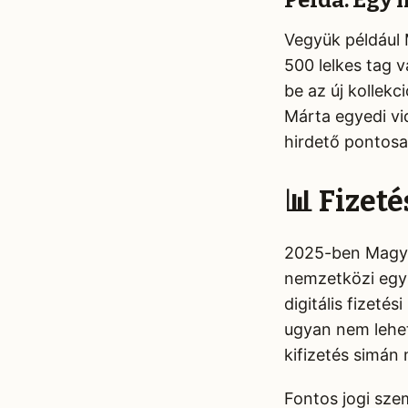
Példa: Egy 
Vegyük például 
500 lelkes tag 
be az új kollek
Márta egyedi vi
hirdető pontosan
📊 Fizet
2025-ben Magyar
nemzetközi egy
digitális fizet
ugyan nem lehet
kifizetés simán
Fontos jogi sze