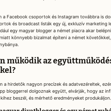
n a Facebook csoportok és Instagram továbbra is do
tok és broadcast listák egy új, exkluzív marketing 
ldául egy magyar blogger a német piacra akar belépn
iatt könnyebb bizalmat építeni a német követőkkel,
anybánya.
an működik az együttműködé
kel?
a hirdetők nagyon precízek és adatvezéreltek, ezé
 bloggerrel dolgoznak együtt, elvárják, hogy az inf
 kihez beszél, és mérhető eredményeket produkáljon