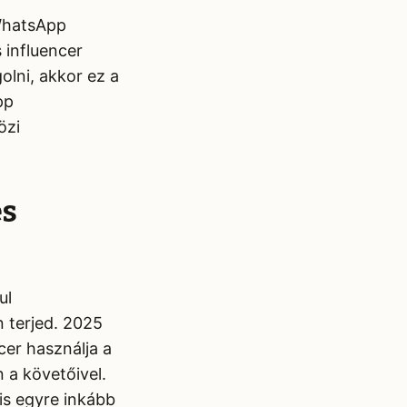
WhatsApp
 influencer
olni, akkor ez a
pp
özi
es
ul
 terjed. 2025
cer használja a
 a követőivel.
is egyre inkább