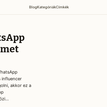
Blog
Kategóriák
Címkék
tsApp
émet
WhatsApp
 influencer
olni, akkor ez a
pp
zi...