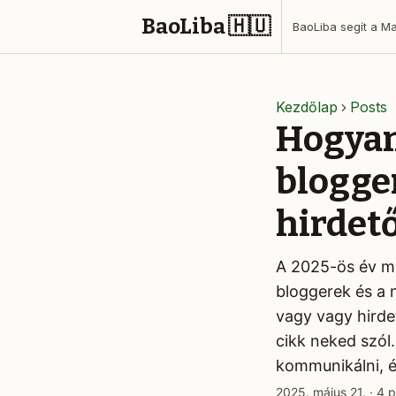
BaoLiba 🇭🇺
Kezdőlap
Posts
Hogyan
blogge
hirdet
A 2025-ös év m
bloggerek és a 
vagy vagy hirde
cikk neked szó
kommunikálni, é
2025. május 21.
·
4 p