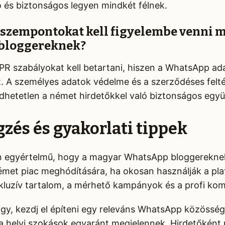
tó és biztonságos legyen mindkét félnek.
i szempontokat kell figyelembe venni 
bloggereknek?
R szabályokat kell betartani, hiszen a WhatsApp ad
t. A személyes adatok védelme és a szerződéses felt
dhetetlen a német hirdetőkkel való biztonságos eg
gzés és gyakorlati tippek
 egyértelmű, hogy a magyar WhatsApp bloggerekne
émet piac meghódítására, ha okosan használják a pla
kluzív tartalom, a mérhető kampányok és a profi ko
agy, kezdj el építeni egy releváns WhatsApp közösség
a helyi szokások egyaránt megjelennek. Hirdetőként 