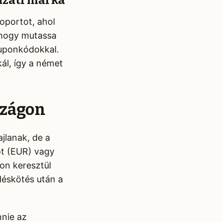
ázati márka
oportot, ahol
, hogy mutassa
kuponkódokkal.
ál, így a német
szágon
jlanak, de a
ót (EUR) vagy
on keresztül
déskötés után a
nnie az