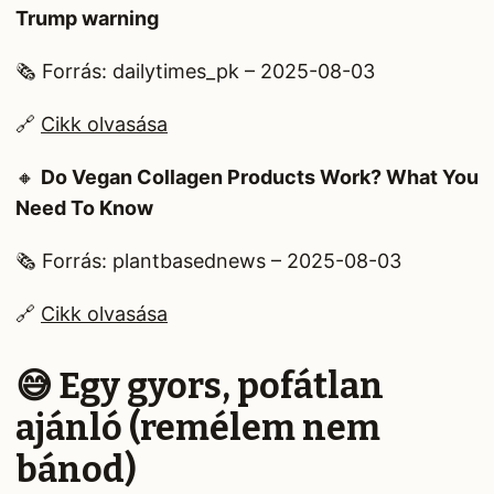
Trump warning
🗞️ Forrás: dailytimes_pk – 2025-08-03
🔗
Cikk olvasása
🔸
Do Vegan Collagen Products Work? What You
Need To Know
🗞️ Forrás: plantbasednews – 2025-08-03
🔗
Cikk olvasása
😅 Egy gyors, pofátlan
ajánló (remélem nem
bánod)