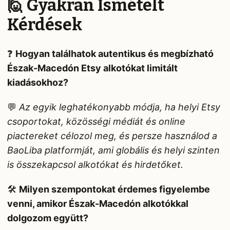
🙋 Gyakran Ismételt
Kérdések
❓
Hogyan találhatok autentikus és megbízható
Észak-Macedón Etsy alkotókat limitált
kiadásokhoz?
💬
Az egyik leghatékonyabb módja, ha helyi Etsy
csoportokat, közösségi médiát és online
piactereket célozol meg, és persze használod a
BaoLiba platformját, ami globális és helyi szinten
is összekapcsol alkotókat és hirdetőket.
🛠️
Milyen szempontokat érdemes figyelembe
venni, amikor Észak-Macedón alkotókkal
dolgozom együtt?