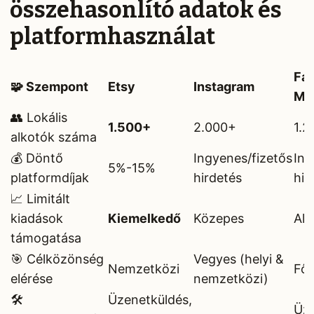
összehasonlító adatok és
platformhasználat
Fa
🧩 Szempont
Etsy
Instagram
Ma
👥 Lokális
1.500+
2.000+
1.2
alkotók száma
💰 Döntő
Ingyenes/fizetős
Ing
5%-15%
platformdíjak
hirdetés
hir
📈 Limitált
kiadások
Kiemelkedő
Közepes
Ala
támogatása
🎯 Célközönség
Vegyes (helyi &
Nemzetközi
Fől
elérése
nemzetközi)
🛠️
Üzenetküldés,
Üze