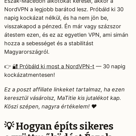
Észak-Macedón alkotókat keresel, akkor a
NordVPN a legjobb barátod lesz. Próbáld ki 30
napig kockázat nélkül, és ha nem jön be,
visszakapod a pénzed. Én már vagy százszor
átestem ezen, és ez az egyetlen VPN, ami simán
hozza a sebességet és a stabilitást
Magyarországról.
👉
🔐 Próbáld ki most a NordVPN-t
— 30 napig
kockázatmentesen!
Ez a poszt affiliate linkeket tartalmaz, ha ezen
keresztül vásárolsz, MaTitie kis jutalékot kap.
Köszi szépen, nagyra értékelem! ❤️
💡 Hogyan építs sikeres