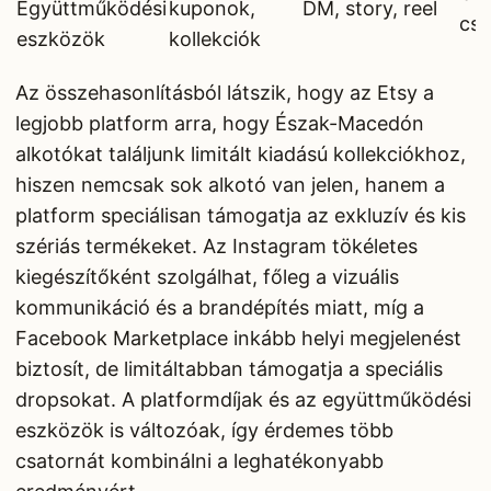
Együttműködési
kuponok,
DM, story, reel
cs
eszközök
kollekciók
Az összehasonlításból látszik, hogy az Etsy a
legjobb platform arra, hogy Észak-Macedón
alkotókat találjunk limitált kiadású kollekciókhoz,
hiszen nemcsak sok alkotó van jelen, hanem a
platform speciálisan támogatja az exkluzív és kis
szériás termékeket. Az Instagram tökéletes
kiegészítőként szolgálhat, főleg a vizuális
kommunikáció és a brandépítés miatt, míg a
Facebook Marketplace inkább helyi megjelenést
biztosít, de limitáltabban támogatja a speciális
dropsokat. A platformdíjak és az együttműködési
eszközök is változóak, így érdemes több
csatornát kombinálni a leghatékonyabb