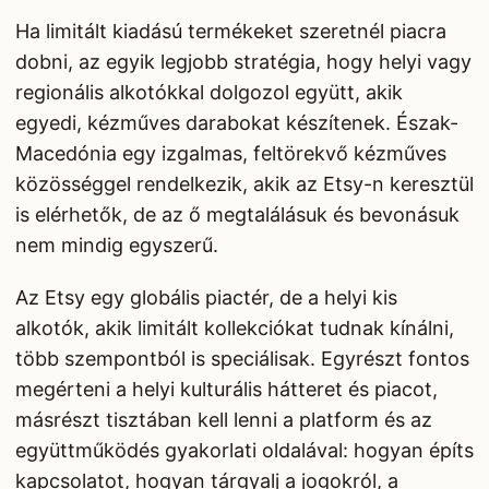
Ha limitált kiadású termékeket szeretnél piacra
dobni, az egyik legjobb stratégia, hogy helyi vagy
regionális alkotókkal dolgozol együtt, akik
egyedi, kézműves darabokat készítenek. Észak-
Macedónia egy izgalmas, feltörekvő kézműves
közösséggel rendelkezik, akik az Etsy-n keresztül
is elérhetők, de az ő megtalálásuk és bevonásuk
nem mindig egyszerű.
Az Etsy egy globális piactér, de a helyi kis
alkotók, akik limitált kollekciókat tudnak kínálni,
több szempontból is speciálisak. Egyrészt fontos
megérteni a helyi kulturális hátteret és piacot,
másrészt tisztában kell lenni a platform és az
együttműködés gyakorlati oldalával: hogyan építs
kapcsolatot, hogyan tárgyalj a jogokról, a