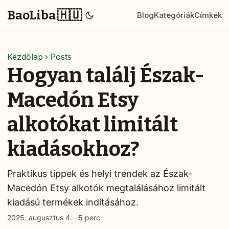
BaoLiba 🇭🇺
Blog
Kategóriák
Címkék
Kezdőlap
Posts
Hogyan találj Észak-
Macedón Etsy
alkotókat limitált
kiadásokhoz?
Praktikus tippek és helyi trendek az Észak-
Macedón Etsy alkotók megtalálásához limitált
kiadású termékek indításához.
2025. augusztus 4.
·
5 perc