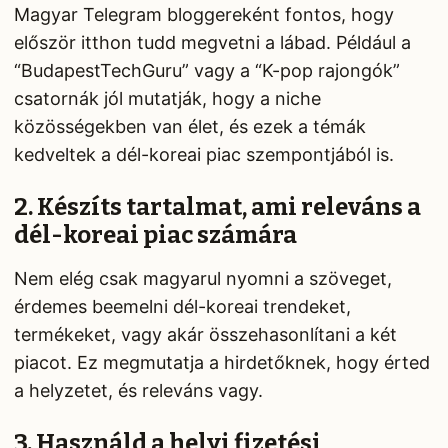
Magyar Telegram bloggereként fontos, hogy
először itthon tudd megvetni a lábad. Például a
“BudapestTechGuru” vagy a “K-pop rajongók”
csatornák jól mutatják, hogy a niche
közösségekben van élet, és ezek a témák
kedveltek a dél-koreai piac szempontjából is.
2. Készíts tartalmat, ami releváns a
dél-koreai piac számára
Nem elég csak magyarul nyomni a szöveget,
érdemes beemelni dél-koreai trendeket,
termékeket, vagy akár összehasonlítani a két
piacot. Ez megmutatja a hirdetőknek, hogy érted
a helyzetet, és releváns vagy.
3. Használd a helyi fizetési