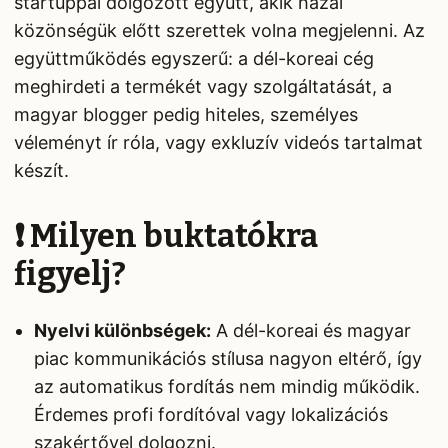
startuppal dolgozott együtt, akik hazai
közönségük előtt szerettek volna megjelenni. Az
együttműködés egyszerű: a dél-koreai cég
meghirdeti a termékét vagy szolgáltatását, a
magyar blogger pedig hiteles, személyes
véleményt ír róla, vagy exkluzív videós tartalmat
készít.
❗ Milyen buktatókra
figyelj?
Nyelvi különbségek:
A dél-koreai és magyar
piac kommunikációs stílusa nagyon eltérő, így
az automatikus fordítás nem mindig működik.
Érdemes profi fordítóval vagy lokalizációs
szakértővel dolgozni.