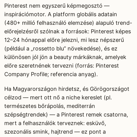
Pinterest nem egyszerű képmegosztó —
inspirációmotor. A platform globális adatain
(480+ millió felhasználó elemzése) alapuló trend-
előrejelzésről szólnak a források: Pinterest képes
12–24 hónappal előre jelezni, mi lesz népszerű
(például a „rossetto blu” növekedése), és ez
különösen jól jön a beauty márkáknak, amelyek
előre szeretnének tervezni (forrás: Pinterest
Company Profile; referencia anyag).
Ha Magyarországon hirdetsz, és Görögországot
célzod — mert ott nő a niche kereslet (pl.
természetes bőrápolás, mediterrán
szépségtrendek) — a Pinterest remek csatorna,
mert a felhasználók terveznek: esküvő,
szezonális smink, hajtrend — ez pont a