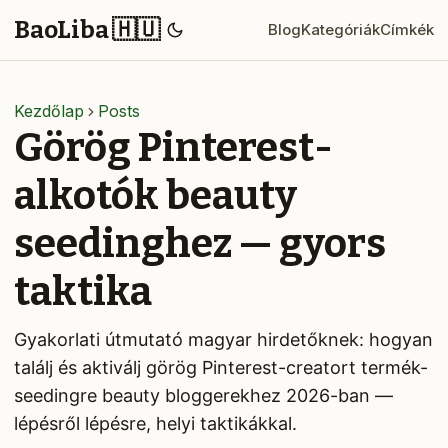
BaoLiba 🇭🇺
Blog
Kategóriák
Címkék
Kezdőlap
Posts
Görög Pinterest-
alkotók beauty
seedinghez — gyors
taktika
Gyakorlati útmutató magyar hirdetőknek: hogyan
találj és aktiválj görög Pinterest-creatort termék-
seedingre beauty bloggerekhez 2026-ban —
lépésről lépésre, helyi taktikákkal.