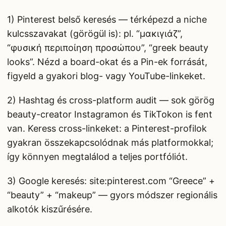
1) Pinterest belső keresés — térképezd a niche
kulcsszavakat (görögül is): pl. “μακιγιάζ”,
“φυσική περιποίηση προσώπου”, “greek beauty
looks”. Nézd a board-okat és a Pin-ek forrását,
figyeld a gyakori blog- vagy YouTube-linkeket.
2) Hashtag és cross-platform audit — sok görög
beauty-creator Instagramon és TikTokon is fent
van. Keress cross-linkeket: a Pinterest-profilok
gyakran összekapcsolódnak más platformokkal;
így könnyen megtalálod a teljes portfóliót.
3) Google keresés: site:pinterest.com “Greece” +
“beauty” + “makeup” — gyors módszer regionális
alkotók kiszűrésére.