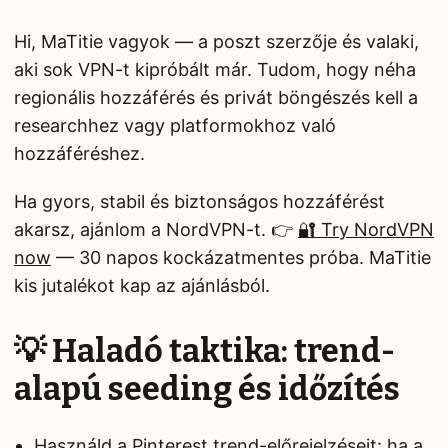
Hi, MaTitie vagyok — a poszt szerzője és valaki,
aki sok VPN-t kipróbált már. Tudom, hogy néha
regionális hozzáférés és privát böngészés kell a
researchhez vagy platformokhoz való
hozzáféréshez.
Ha gyors, stabil és biztonságos hozzáférést
akarsz, ajánlom a NordVPN-t. 👉
🔐 Try NordVPN
now
— 30 napos kockázatmentes próba. MaTitie
kis jutalékot kap az ajánlásból.
💡 Haladó taktika: trend-
alapú seeding és időzítés
Használd a Pinterest trend-előrejelzéseit: ha a