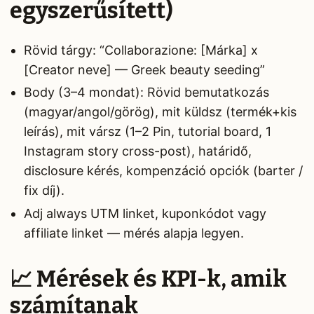
egyszerűsített)
Rövid tárgy: “Collaborazione: [Márka] x
[Creator neve] — Greek beauty seeding”
Body (3–4 mondat): Rövid bemutatkozás
(magyar/angol/görög), mit küldsz (termék+kis
leírás), mit vársz (1–2 Pin, tutorial board, 1
Instagram story cross-post), határidő,
disclosure kérés, kompenzáció opciók (barter /
fix díj).
Adj always UTM linket, kuponkódot vagy
affiliate linket — mérés alapja legyen.
📈 Mérések és KPI-k, amik
számítanak