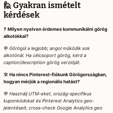
🙋 Gyakran ismételt
kérdések
❓
Milyen nyelven érdemes kommunikálni görög
alkotókkal?
💬
Görögül a legjobb; angol működik sok
alkotónál. Ha célcsoport görög, kérd a
caption/description görög verzióját.
🛠️
Ha nincs Pinterest-fiókunk Görögországban,
hogyan mérjük a regionális hatást?
💬
Használj UTM-eket, ország-specifikus
kuponkódokat és Pinterest Analytics geo-
jelentéseit; cross-check Google Analytics geo