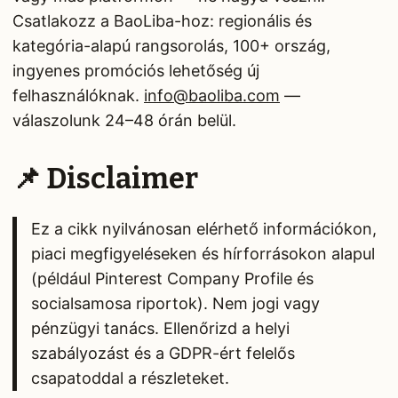
Csatlakozz a BaoLiba-hoz: regionális és
kategória-alapú rangsorolás, 100+ ország,
ingyenes promóciós lehetőség új
felhasználóknak.
info@baoliba.com
—
válaszolunk 24–48 órán belül.
📌 Disclaimer
Ez a cikk nyilvánosan elérhető információkon,
piaci megfigyeléseken és hírforrásokon alapul
(például Pinterest Company Profile és
socialsamosa riportok). Nem jogi vagy
pénzügyi tanács. Ellenőrizd a helyi
szabályozást és a GDPR-ért felelős
csapatoddal a részleteket.