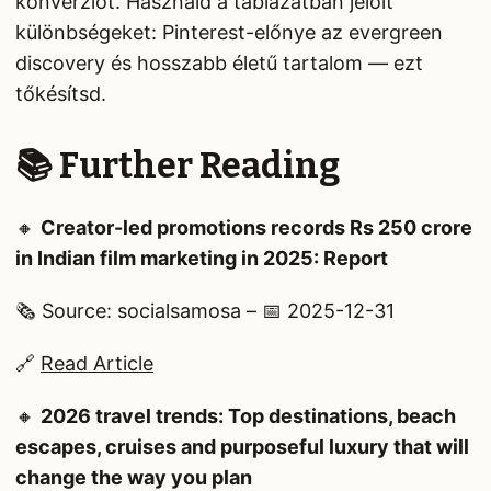
konverziót. Használd a táblázatban jelölt
különbségeket: Pinterest-előnye az evergreen
discovery és hosszabb életű tartalom — ezt
tőkésítsd.
📚 Further Reading
🔸
Creator-led promotions records Rs 250 crore
in Indian film marketing in 2025: Report
🗞️ Source: socialsamosa – 📅 2025-12-31
🔗
Read Article
🔸
2026 travel trends: Top destinations, beach
escapes, cruises and purposeful luxury that will
change the way you plan