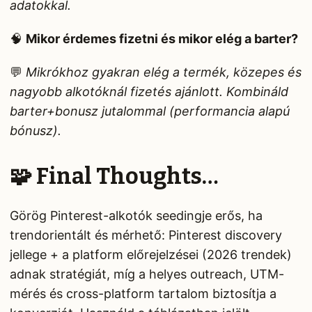
adatokkal.
🧠
Mikor érdemes fizetni és mikor elég a barter?
💬
Mikrókhoz gyakran elég a termék, közepes és
nagyobb alkotóknál fizetés ajánlott. Kombináld
barter+bonusz jutalommal (performancia alapú
bónusz).
🧩 Final Thoughts…
Görög Pinterest-alkotók seedingje erős, ha
trendorientált és mérhető: Pinterest discovery
jellege + a platform előrejelzései (2026 trendek)
adnak stratégiát, míg a helyes outreach, UTM-
mérés és cross-platform tartalom biztosítja a