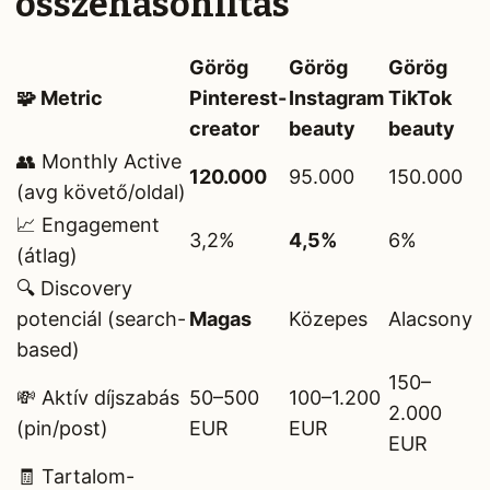
összehasonlítás
Görög
Görög
Görög
🧩 Metric
Pinterest-
Instagram
TikTok
creator
beauty
beauty
👥 Monthly Active
120.000
95.000
150.000
(avg követő/oldal)
📈 Engagement
3,2%
4,5%
6%
(átlag)
🔍 Discovery
potenciál (search-
Magas
Közepes
Alacsony
based)
150–
💸 Aktív díjszabás
50–500
100–1.200
2.000
(pin/post)
EUR
EUR
EUR
🧾 Tartalom-