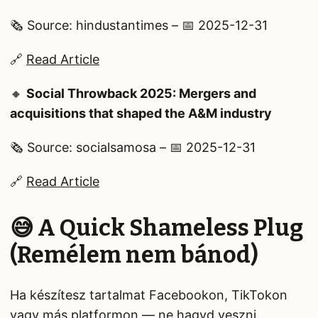
🗞️ Source: hindustantimes – 📅 2025-12-31
🔗
Read Article
🔸
Social Throwback 2025: Mergers and
acquisitions that shaped the A&M industry
🗞️ Source: socialsamosa – 📅 2025-12-31
🔗
Read Article
😅 A Quick Shameless Plug
(Remélem nem bánod)
Ha készítesz tartalmat Facebookon, TikTokon
vagy más platformon — ne hagyd veszni.