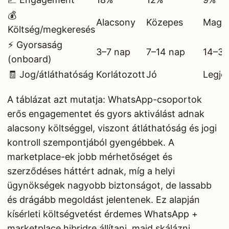
💰
Alacsony
Közepes
Maga
Költség/megkeresés
⚡ Gyorsaság
3–7 nap
7–14 nap
14–30
(onboard)
🧾 Jog/átláthatóság
Korlátozott
Jó
Legjo
A táblázat azt mutatja: WhatsApp-csoportok
erős engagementet és gyors aktiválást adnak
alacsony költséggel, viszont átláthatóság és jogi
kontroll szempontjából gyengébbek. A
marketplace-ek jobb mérhetőséget és
szerződéses háttért adnak, míg a helyi
ügynökségek nagyobb biztonságot, de lassabb
és drágább megoldást jelentenek. Ez alapján
kísérleti költségvetést érdemes WhatsApp +
marketplace hibridre állítani, majd skálázni