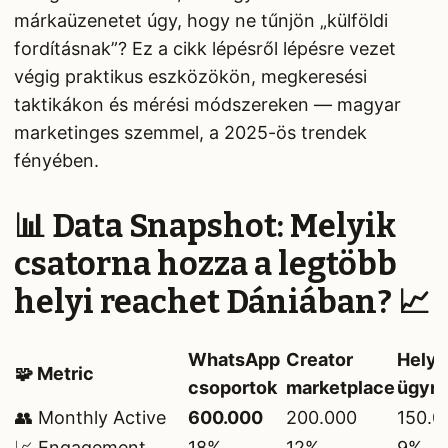
márkaüzenetet úgy, hogy ne tűnjön „külföldi
fordításnak”? Ez a cikk lépésről lépésre vezet
végig praktikus eszközökön, megkeresési
taktikákon és mérési módszereken — magyar
marketinges szemmel, a 2025-ös trendek
fényében.
📊 Data Snapshot: Melyik
csatorna hozza a legtöbb
helyi reachet Dániában? 📈
WhatsApp
Creator
Helyi
🧩 Metric
csoportok
marketplace
ügyn
👥 Monthly Active
600.000
200.000
150.0
📈 Engagement
18%
12%
9%