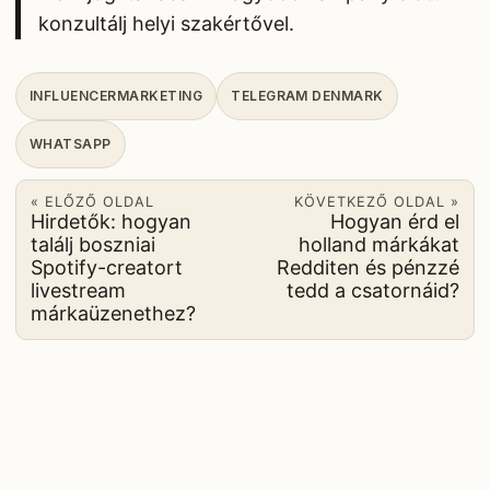
konzultálj helyi szakértővel.
INFLUENCERMARKETING
TELEGRAM DENMARK
WHATSAPP
« ELŐZŐ OLDAL
KÖVETKEZŐ OLDAL »
Hirdetők: hogyan
Hogyan érd el
találj boszniai
holland márkákat
Spotify-creatort
Redditen és pénzzé
livestream
tedd a csatornáid?
márkaüzenethez?