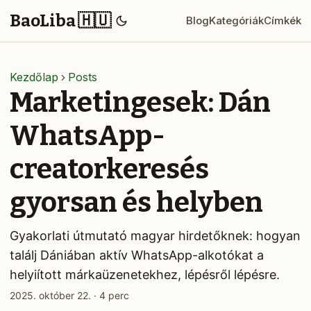
BaoLiba 🇭🇺
Blog
Kategóriák
Címkék
Kezdőlap
Posts
Marketingesek: Dán
WhatsApp-
creatorkeresés
gyorsan és helyben
Gyakorlati útmutató magyar hirdetőknek: hogyan
találj Dániában aktív WhatsApp-alkotókat a
helyiított márkaüzenetekhez, lépésről lépésre.
2025. október 22.
·
4 perc