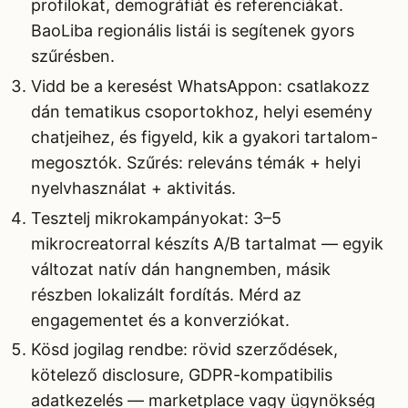
profilokat, demográfiát és referenciákat.
BaoLiba regionális listái is segítenek gyors
szűrésben.
Vidd be a keresést WhatsAppon: csatlakozz
dán tematikus csoportokhoz, helyi esemény
chatjeihez, és figyeld, kik a gyakori tartalom-
megosztók. Szűrés: releváns témák + helyi
nyelvhasználat + aktivitás.
Tesztelj mikrokampányokat: 3–5
mikrocreatorral készíts A/B tartalmat — egyik
változat natív dán hangnemben, másik
részben lokalizált fordítás. Mérd az
engagementet és a konverziókat.
Kösd jogilag rendbe: rövid szerződések,
kötelező disclosure, GDPR-kompatibilis
adatkezelés — marketplace vagy ügynökség