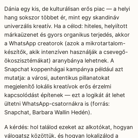
Dánia egy kis, de kulturálisan erős piac — a helyi
hang sokszor többet ér, mint egy skandináv
univerzális kreatív. Ha a célod: hiteles, helyiított
márkaüzenet és gyors organikus terjedés, akkor
a WhatsApp creatorok (azok a mikrotartalom-
készítők, akik intenzíven használják a csevegő-
ökoszisztémákat) aranybánya lehetnek. A
Snapchat koppenhágai kampánya például azt
mutatja: a városi, autentikus pillanatokat
megjelenítő lokális kreatívok erős érzelmi
kapcsolódást építenek — ezt a logikát át lehet
ültetni WhatsApp-csatornákra is (forrás:
Snapchat, Barbara Wallin Hedén).
A kérdés: hol találod ezeket az alkotókat, hogyan
válogatsz közöttük, és hogyan lokalizálod a