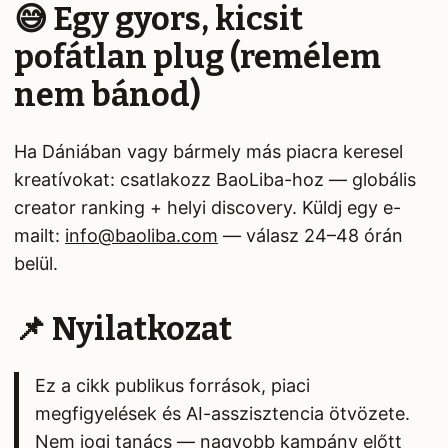
😅 Egy gyors, kicsit
pofátlan plug (remélem
nem bánod)
Ha Dániában vagy bármely más piacra keresel
kreatívokat: csatlakozz BaoLiba-hoz — globális
creator ranking + helyi discovery. Küldj egy e-
mailt:
info@baoliba.com
— válasz 24–48 órán
belül.
📌 Nyilatkozat
Ez a cikk publikus források, piaci
megfigyelések és AI-asszisztencia ötvözete.
Nem jogi tanács — nagyobb kampány előtt