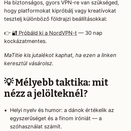
Ha biztonságos, gyors VPN-re van szükséged,
hogy platformokat kipróbálj vagy kreatívokat
tesztelj különböző földrajzi beállításokkal:
👉
🔐 Próbáld ki a NordVPN-t
— 30 nap
kockázatmentes.
MaTitie kis jutalékot kaphat, ha ezen a linken
keresztül vásárolsz.
💡 Mélyebb taktika: mit
nézz a jelölteknél?
Helyi nyelv és humor: a dánok értékelik az
egyszerűséget és a finom iróniát — a
szóhasználat számít.