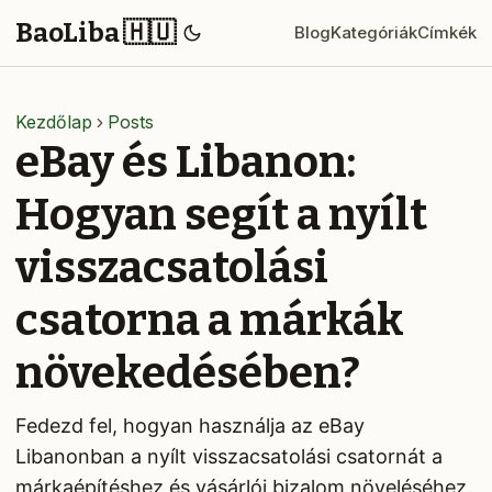
BaoLiba 🇭🇺
Blog
Kategóriák
Címkék
Kezdőlap
Posts
eBay és Libanon:
Hogyan segít a nyílt
visszacsatolási
csatorna a márkák
növekedésében?
Fedezd fel, hogyan használja az eBay
Libanonban a nyílt visszacsatolási csatornát a
márkaépítéshez és vásárlói bizalom növeléséhez.