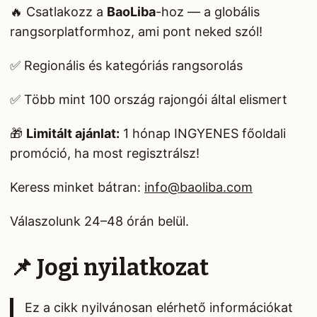
🔥 Csatlakozz a
BaoLiba
-hoz — a globális
rangsorplatformhoz, ami pont neked szól!
✅ Regionális és kategóriás rangsorolás
✅ Több mint 100 ország rajongói által elismert
🎁
Limitált ajánlat:
1 hónap INGYENES főoldali
promóció, ha most regisztrálsz!
Keress minket bátran:
info@baoliba.com
Válaszolunk 24–48 órán belül.
📌 Jogi nyilatkozat
Ez a cikk nyilvánosan elérhető információkat