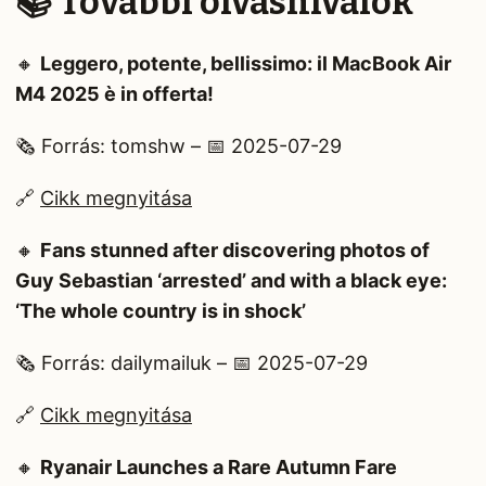
📚 További olvasnivalók
🔸
Leggero, potente, bellissimo: il MacBook Air
M4 2025 è in offerta!
🗞️ Forrás: tomshw – 📅 2025-07-29
🔗
Cikk megnyitása
🔸
Fans stunned after discovering photos of
Guy Sebastian ‘arrested’ and with a black eye:
‘The whole country is in shock’
🗞️ Forrás: dailymailuk – 📅 2025-07-29
🔗
Cikk megnyitása
🔸
Ryanair Launches a Rare Autumn Fare