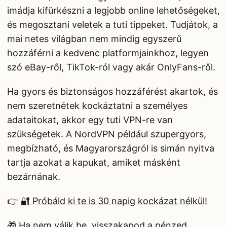
imádja kifürkészni a legjobb online lehetőségeket,
és megosztani veletek a tuti tippeket. Tudjátok, a
mai netes világban nem mindig egyszerű
hozzáférni a kedvenc platformjainkhoz, legyen
szó eBay-ről, TikTok-ról vagy akár OnlyFans-ről.
Ha gyors és biztonságos hozzáférést akartok, és
nem szeretnétek kockáztatni a személyes
adataitokat, akkor egy tuti VPN-re van
szükségetek. A NordVPN például szupergyors,
megbízható, és Magyarországról is simán nyitva
tartja azokat a kapukat, amiket másként
bezárnának.
👉
🔐 Próbáld ki te is 30 napig kockázat nélkül!
🎁 Ha nem válik be, visszakapod a pénzed.