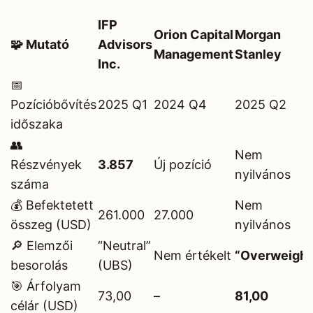
IFP
Orion Capital
Morgan
🧩 Mutató
Advisors
Management
Stanley
Inc.
📅
Pozícióbővítés
2025 Q1
2024 Q4
2025 Q2
időszaka
👥
Nem
Részvények
3.857
Új pozíció
nyilvános
száma
💰 Befektetett
Nem
261.000
27.000
összeg (USD)
nyilvános
🔎 Elemzői
“Neutral”
Nem értékelt
“Overweight
besorolás
(UBS)
🎯 Árfolyam
73,00
–
81,00
célár (USD)