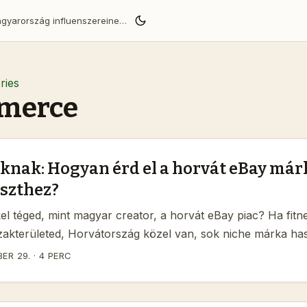
BaoLiba segít a Magyarország influenszereinek globális közönséget elérni és megbízható márkapartnerségeket építeni.
ries
merce
knak: Hogyan érd el a horvát eBay már
eszthez?
kel téged, mint magyar creator, a horvát eBay piac? Ha fit
szakterületed, Horvátország közel van, sok niche márka ha
ékesítésre, és itt gyakran találsz európai garanciás, jó minő
ER 29.
·
4 PERC
 kérdés: hogyan találod meg a releváns márkákat, hogyan 
hogyan nyitsz meg egy profi pitch-et, ami működik a horvát