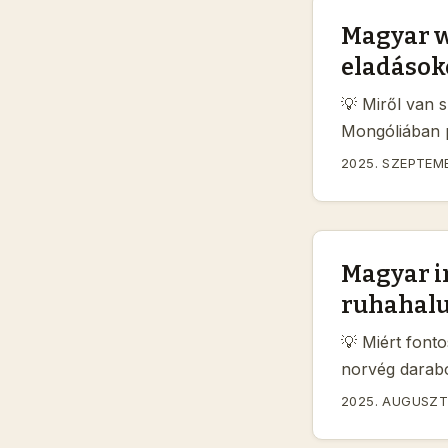
szférában? ...
Magyar w
eladások
💡 Miről van
Mongóliában p
ott olyan csa
2025. SZEPTEMB
gyakran a nap
alapú dinamika
mozgósítani e
Magyar i
ruhahal
💡 Miért font
norvég darabo
lesz. De hogy
2025. AUGUSZT
— ráadásul eg