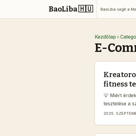
BaoLiba 🇭🇺
Kezdőlap
Catego
E-Com
Kreatoro
fitness t
💡 Miért érde
tesztelése a 
regionális ért
2025. SZEPTEMB
termékeket. A
eladókat, és 