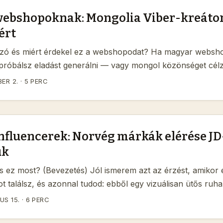
ebshopoknak: Mongolia Viber-kreátor
ért
 szó és miért érdekel ez a webshopodat? Ha magyar websh
róbálsz eladást generálni — vagy mongol közönséget célz
torna, amit nem szabad figyelmen kívül hagyni. A Viber a r
ER 2.
·
5 PERC
i kommunikáció része, zárt közösségi csoportokkal és erő
ival. Ez jó hír: a creatorok, akik jók Viber‑ben, képesek g
gy niche közönséget, és konverziót hozni a webshopodnak.
nfluencerek: Norvég márkák elérése JD
uk
os ez most? (Bevezetés) Jól ismerem azt az érzést, amikor
t találsz, és azonnal tudod: ebből egy vizuálisan ütős ruha
an találod meg azokat a norvég márkákat, akik hajlandók 
US 15.
·
6 PERC
y olyan platformon, mint a Jingdong (JD), ami elsőre kínai