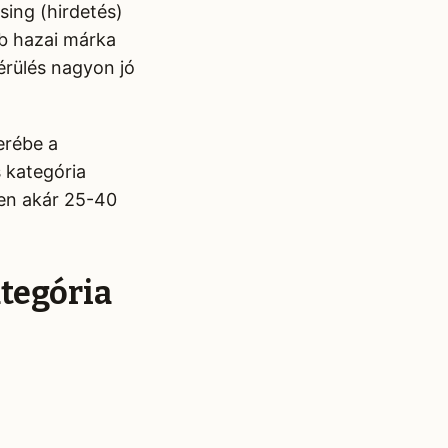
sing (hirdetés)
b hazai márka
érülés nagyon jó
erébe a
s kategória
ben akár 25-40
ategória