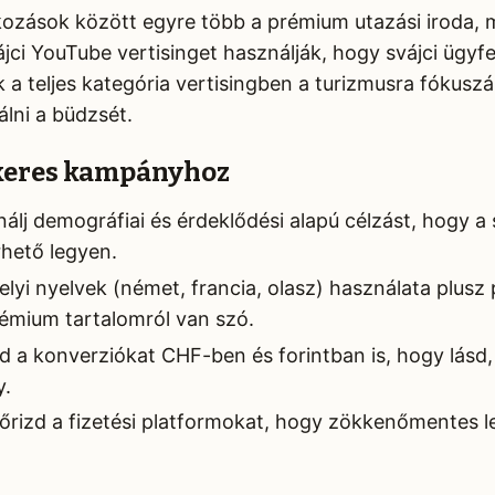
kozások között egyre több a prémium utazási iroda, 
ájci YouTube vertisinget használják, hogy svájci ügyf
a teljes kategória vertisingben a turizmusra fókuszál
álni a büdzsét.
ikeres kampányhoz
álj demográfiai és érdeklődési alapú célzást, hogy a
hető legyen.
lyi nyelvek (német, francia, olasz) használata plusz 
prémium tartalomról van szó.
d a konverziókat CHF-ben és forintban is, hogy lásd, 
y.
őrizd a fizetési platformokat, hogy zökkenőmentes l