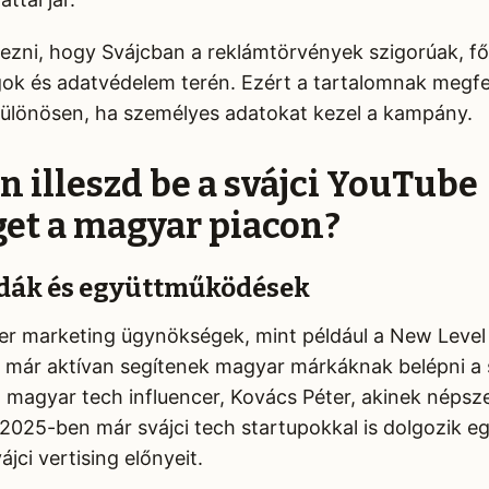
zni, hogy Svájcban a reklámtörvények szigorúak, fő
gok és adatvédelem terén. Ezért a tartalomnak megfele
ülönösen, ha személyes adatokat kezel a kampány.
n illeszd be a svájci YouTube
get a magyar piacon?
dák és együttműködések
cer marketing ügynökségek, mint például a New Level
l, már aktívan segítenek magyar márkáknak belépni a
 a magyar tech influencer, Kovács Péter, akinek néps
 2025-ben már svájci tech startupokkal is dolgozik eg
ájci vertising előnyeit.