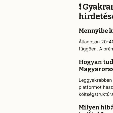
❗ Gyakra
hirdetés
Mennyibe k
Átlagosan 20-40
függően. A prém
Hogyan tud
Magyarorsz
Leggyakrabban n
platformot hasz
költségstruktúra
Milyen hibá