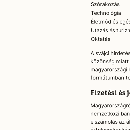
Szórakozás
Technológia
Életmód és egé
Utazás és turiz
Oktatás
A svájci hirdeté
közönség miatt
magyarországi h
formátumban to
Fizetési és 
Magyarországról
nemzetközi bank
elszámolás az ál
árfolyamkockáza