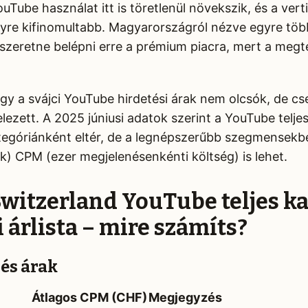
Tube használat itt is töretlenül növekszik, és a verti
yre kifinomultabb. Magyarországról nézve egyre töb
 szeretne belépni erre a prémium piacra, mert a megt
ogy a svájci YouTube hirdetési árak nem olcsók, de cs
ezett. A 2025 júniusi adatok szerint a YouTube telje
ategóriánként eltér, de a legnépszerűbb szegmensek
nk) CPM (ezer megjelenésenkénti költség) is lehet.
Switzerland YouTube teljes k
 árlista – mire számíts?
és árak
Átlagos CPM (CHF)
Megjegyzés