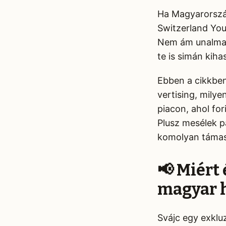
Ha Magyarország
Switzerland YouT
Nem ám unalmas,
te is simán kih
Ebben a cikkben
vertising, milye
piacon, ahol for
Plusz mesélek pá
komolyan támas
📢 Miért
magyar 
Svájc egy exklu