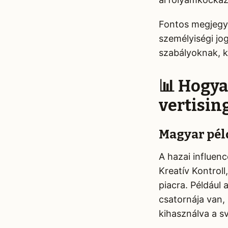
Fontos megjegye
személyiségi jo
szabályoknak, k
📊 Hogya
vertisin
Magyar pél
A hazai influen
Kreatív Kontrol
piacra. Például
csatornája van,
kihasználva a sv