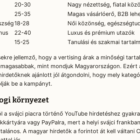
20-30
Nagy nézettség, fiatal köz
25-35
Magas vásárlóerő, B2B leh
szség
18-28
Női közönség, egészségtu
mus
22-40
Luxus és prémium utazók
15-25
Tanulási és szakmai tartal
sekre jellemző, hogy a vertising árak a minőségi tarta
 magasabbak, mint mondjuk Magyarországon. Ezért 
irdetőknek ajánlott jól átgondolni, hogy mely kategó
lják be a kampányt.
jogi környezet
 a svájci piacra történő YouTube hirdetéshez gyakr
kártyára vagy PayPalra, mert a helyi svájci frankba
talános. A magyar hirdetők a forintot át kell váltani 
ttal jár.