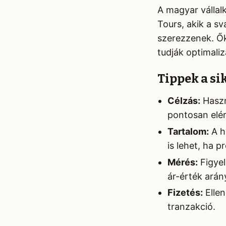
A magyar vállal
Tours, akik a sv
szerezzenek. Ők 
tudják optimaliz
Tippek a s
Célzás:
Haszn
pontosan elér
Tartalom:
A he
is lehet, ha 
Mérés:
Figyel
ár-érték arán
Fizetés:
Ellen
tranzakció.