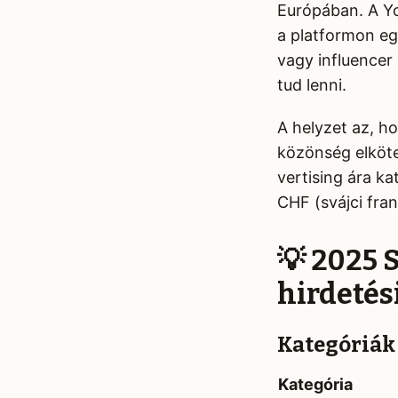
Európában. A You
a platformon eg
vagy influencer
tud lenni.
A helyzet az, h
közönség elkötel
vertising ára k
CHF (svájci fra
💡 2025 
hirdetési
Kategóriák 
Kategória