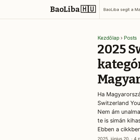
BaoLiba 🇭🇺
Kezdőlap
Posts
2025 S
kategór
Magyar
Ha Magyarország
Switzerland YouT
Nem ám unalmas,
te is simán kih
Ebben a cikkben
2025. június 20.
·
4 