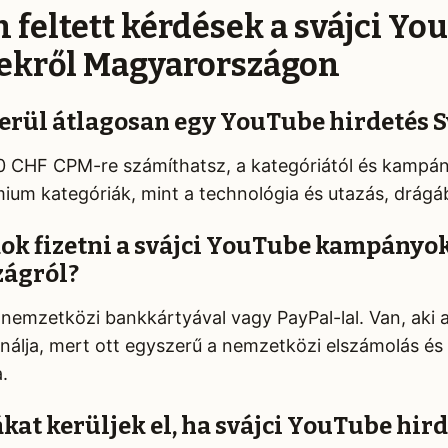
n feltett kérdések a svájci Y
ekről Magyarországon
erül átlagosan egy YouTube hirdetés 
 CHF CPM-re számíthatsz, a kategóriától és kampán
ium kategóriák, mint a technológia és utazás, drágá
ok fizetni a svájci YouTube kampányo
ágról?
emzetközi bankkártyával vagy PayPal-lal. Van, aki 
nálja, mert ott egyszerű a nemzetközi elszámolás és 
.
kat kerüljek el, ha svájci YouTube hird