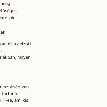
önség
etőségek
datosok
mak
lom és a célzott
a
riákban, milyen
an szükség van
n történő
CHF-re, ami kis