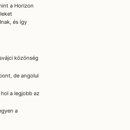
mint a Horizon
eleket
nak, és így
 svájci közönség
pont, de angolul
hol a legjobb az
egyen a