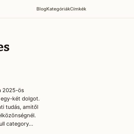
Blog
Kategóriák
Címkék
es
 a 2025-ös
l egy-két dolgot.
i tudás, amitől
élközönségnél.
l category...