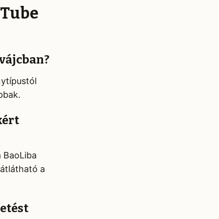
ouTube
Svájcban?
ytípustól
bbak.
kért
a BaoLiba
átlátható a
etést