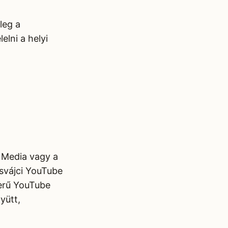
leg a
lni a helyi
 Media vagy a
 svájci YouTube
zerű YouTube
yütt,