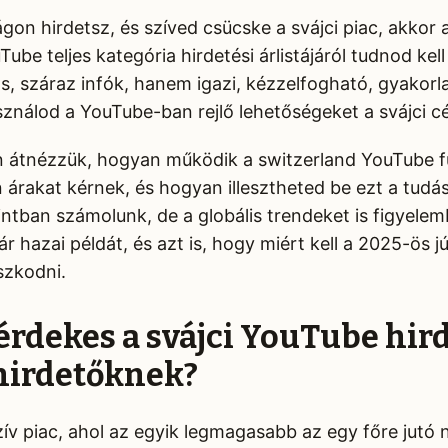
on hirdetsz, és szíved csücske a svájci piac, akkor
ube teljes kategória hirdetési árlistájáról tudnod kel
 száraz infók, hanem igazi, kézzelfogható, gyakorlat
asználod a YouTube-ban rejlő lehetőségeket a svájci c
 átnézzük, hogyan működik a switzerland YouTube fu
n árakat kérnek, és hogyan illesztheted be ezt a tudá
intban számolunk, de a globális trendeket is figyele
r hazai példát, és azt is, hogy miért kell a 2025-ös j
zkodni.
 érdekes a svájci YouTube hird
hirdetőknek?
zív piac, ahol az egyik legmagasabb az egy főre jutó