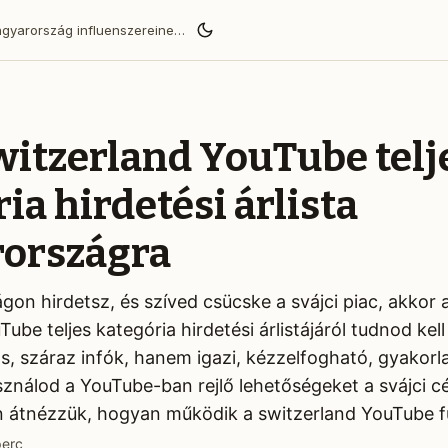
BaoLiba segít a Magyarország influenszereinek globális közönséget elérni és megbízható márkapartnerségeket építeni.
witzerland YouTube telj
ia hirdetési árlista
országra
on hirdetsz, és szíved csücske a svájci piac, akkor
ube teljes kategória hirdetési árlistájáról tudnod kel
 száraz infók, hanem igazi, kézzelfogható, gyakorlat
asználod a YouTube-ban rejlő lehetőségeket a svájci c
 átnézzük, hogyan működik a switzerland YouTube ful
perc