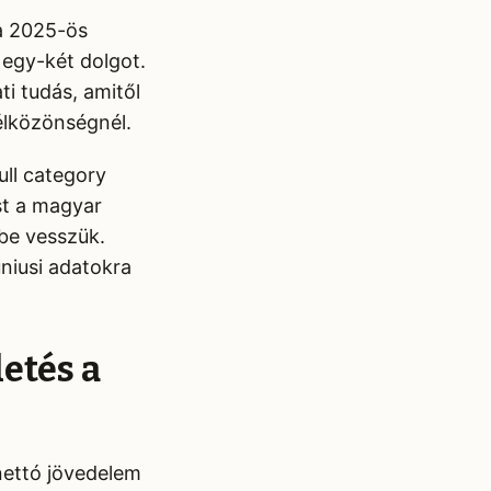
 a 2025-ös
l egy-két dolgot.
i tudás, amitől
élközönségnél.
ll category
st a magyar
mbe vesszük.
úniusi adatokra
etés a
 nettó jövedelem