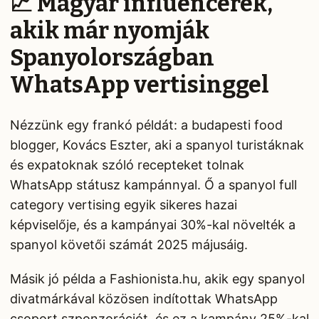
📈 Magyar influencerek,
akik már nyomják
Spanyolországban
WhatsApp vertisinggel
Nézzünk egy frankó példát: a budapesti food
blogger, Kovács Eszter, aki a spanyol turistáknak
és expatoknak szóló recepteket tolnak
WhatsApp státusz kampánnyal. Ő a spanyol full
category vertising egyik sikeres hazai
képviselője, és a kampányai 30%-kal növelték a
spanyol követői számát 2025 májusáig.
Másik jó példa a Fashionista.hu, akik egy spanyol
divatmárkával közösen indítottak WhatsApp
csoport szponzorációt, és ez a kampány 25%-kal