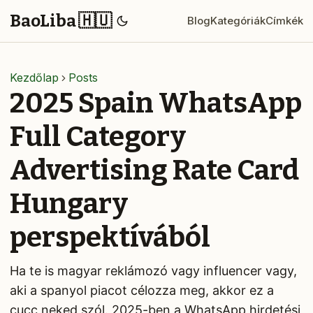
BaoLiba 🇭🇺
Blog
Kategóriák
Címkék
Kezdőlap
Posts
2025 Spain WhatsApp
Full Category
Advertising Rate Card
Hungary
perspektívából
Ha te is magyar reklámozó vagy influencer vagy,
aki a spanyol piacot célozza meg, akkor ez a
cucc neked szól. 2025-ben a WhatsApp hirdetési