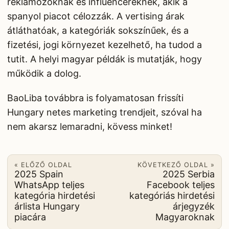
reklámozóknak és influencereknek, akik a
spanyol piacot célozzák. A vertising árak
átláthatóak, a kategóriák sokszínűek, és a
fizetési, jogi környezet kezelhető, ha tudod a
tutit. A helyi magyar példák is mutatják, hogy
működik a dolog.
BaoLiba továbbra is folyamatosan frissíti
Hungary netes marketing trendjeit, szóval ha
nem akarsz lemaradni, kövess minket!
« ELŐZŐ OLDAL
KÖVETKEZŐ OLDAL »
2025 Spain
2025 Serbia
WhatsApp teljes
Facebook teljes
kategória hirdetési
kategóriás hirdetési
árlista Hungary
árjegyzék
piacára
Magyaroknak