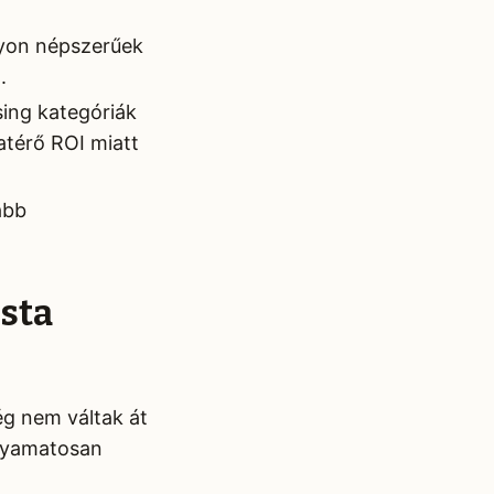
gyon népszerűek
.
sing kategóriák
atérő ROI miatt
abb
ista
g nem váltak át
olyamatosan