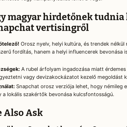
gy magyar hirdetőnek tudnia 
napchat vertisingről
ötelező!
Orosz nyelv, helyi kultúra, és trendek nélkü
erű fordítás, hanem a helyi influencerek bevonása i
ézségek:
A rubel árfolyam ingadozása miatt érdemes e
gyeztetni vagy devizakockázatot kezelő megoldást k
nálat:
Snapchat orosz verziója lehet, hogy némileg el
így a lokális szakértők bevonása kulcsfontosságú.
e Also Ask