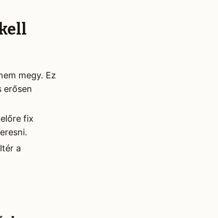
kell
l nem megy. Ez
s erősen
lőre fix
eresni.
tér a