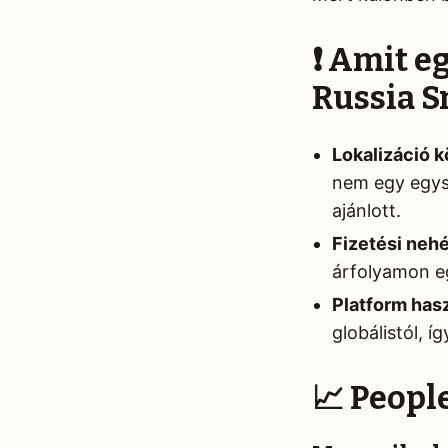
❗ Amit e
Russia S
Lokalizáció k
nem egy egysz
ajánlott.
Fizetési neh
árfolyamon e
Platform hasz
globálistól, 
📈 Peopl