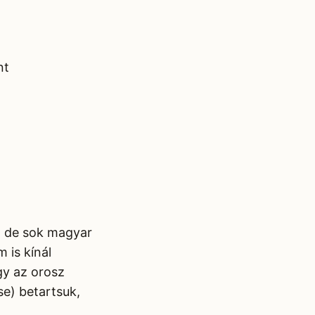
nt
, de sok magyar
 is kínál
gy az orosz
se) betartsuk,