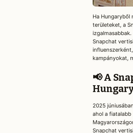
Ha Hungaryből n
területeket, a 
izgalmasabbak. 
Snapchat vertisi
influenszerként
kampányokat, mi
📢 A Sna
Hungary
2025 júniusában
ahol a fiatalabb
Magyarországon 
Snapchat vertisi