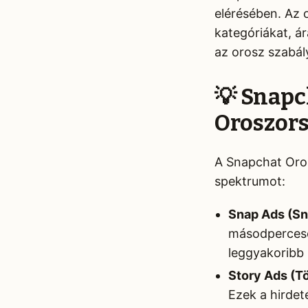
elérésében. Az o
kategóriákat, ár
az orosz szabá
💡 Snapc
Oroszor
A Snapchat Orosz
spektrumot:
Snap Ads (Sn
másodpercesek
leggyakoribb 
Story Ads (T
Ezek a hirdet