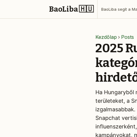
BaoLiba 🇭🇺
Kezdőlap
Posts
2025 Ru
kategór
hirdet
Ha Hungaryből n
területeket, a 
izgalmasabbak. 
Snapchat vertisi
influenszerként
kampányokat, mi