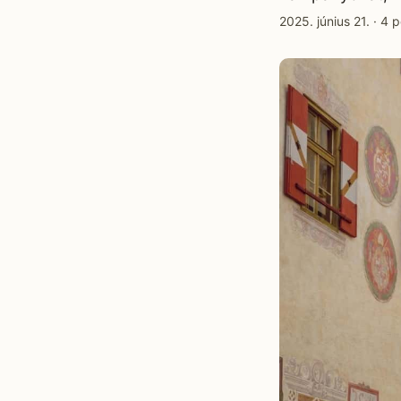
2025. június 21.
·
4 p