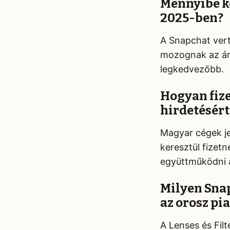
Mennyibe k
2025-ben?
A Snapchat vert
mozognak az ár
legkedvezőbb.
Hogyan fiz
hirdetésért
Magyar cégek je
keresztül fizet
együttműködni 
Milyen Sna
az orosz pi
A Lenses és Filt