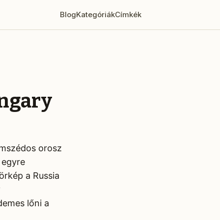
Blog
Kategóriák
Címkék
ungary
zomszédos orosz
 egyre
körkép a Russia
y
demes lőni a