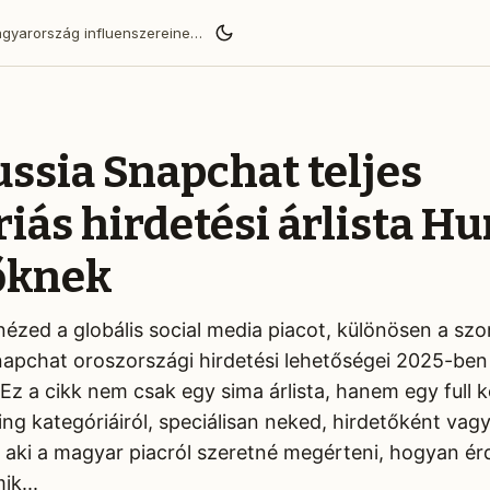
BaoLiba segít a Magyarország influenszereinek globális közönséget elérni és megbízható márkapartnerségeket építeni.
ssia Snapchat teljes
iás hirdetési árlista H
őknek
ézed a globális social media piacot, különösen a s
Snapchat oroszországi hirdetési lehetőségei 2025-ben
Ez a cikk nem csak egy sima árlista, hanem egy full 
ng kategóriáiról, speciálisan neked, hirdetőként vag
, aki a magyar piacról szeretné megérteni, hogyan ér
k...