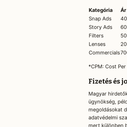
Kategória
Ár
Snap Ads
40
Story Ads
60
Filters
50
Lenses
20
Commercials
70
*CPM: Cost Per M
Fizetés és 
Magyar hirdetők
ügynökség, példá
megoldásokat de
adatvédelmi sza
mert különben b