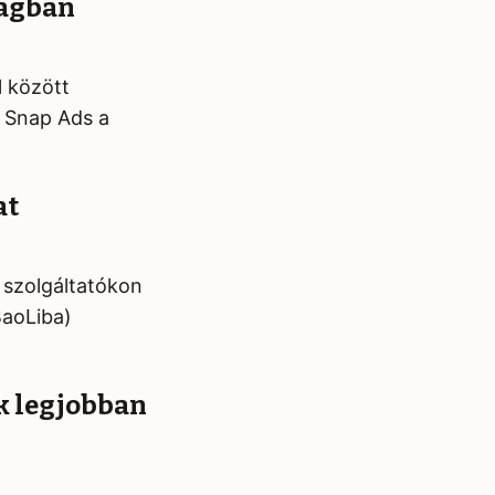
zágban
l között
 Snap Ads a
at
 szolgáltatókon
BaoLiba)
k legjobban