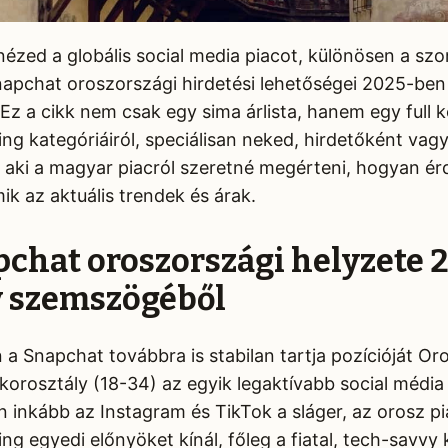
ézed a globális social media piacot, különösen a s
Snapchat oroszországi hirdetési lehetőségei 2025-ben
Ez a cikk nem csak egy sima árlista, hanem egy full 
ng kategóriáiról, speciálisan neked, hirdetőként vag
, aki a magyar piacról szeretné megérteni, hogyan ér
k az aktuális trendek és árak.
pchat oroszországi helyzete
 szemszögéből
 a Snapchat továbbra is stabilan tartja pozícióját O
 korosztály (18-34) az egyik legaktívabb social média
inkább az Instagram és TikTok a sláger, az orosz p
ng egyedi előnyöket kínál, főleg a fiatal, tech-savv