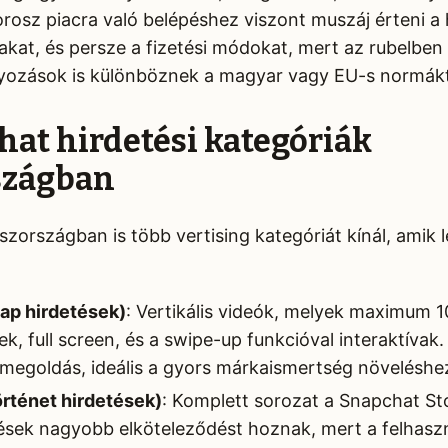
rosz piacra való belépéshez viszont muszáj érteni a 
akat, és persze a fizetési módokat, mert az rubelben 
lyozások is különböznek a magyar vagy EU-s normákt
hat hirdetési kategóriák
szágban
országban is több vertising kategóriát kínál, amik le
ap hirdetések)
: Vertikális videók, melyek maximum 1
, full screen, és a swipe-up funkcióval interaktívak.
megoldás, ideális a gyors márkaismertség növeléshe
örténet hirdetések)
: Komplett sorozat a Snapchat Sto
ések nagyobb elköteleződést hoznak, mert a felhasz