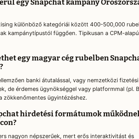
erül egy Snapchat kampány Oroszors
ising különböző kategóriái között 400-500,000 rube
ak kampánytípustól függően. Tipikusan a CPM-alapú
ethet egy magyar cég rubelben Snapch
?
llemzően banki átutalással, vagy nemzetközi fizetési
nek, de érdemes ügynökséggel vagy platformmal (pl. 
a zökkenőmentes ügyintézéshez.
pchat hirdetési formátumok működne
acon?
ers nagyon népszerűek, mert erős interaktivitást és