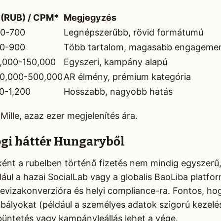
 (RUB) / CPM*
Megjegyzés
0-700
Legnépszerűbb, rövid formátumú
0-900
Több tartalom, magasabb engageme
,000-150,000
Egyszeri, kampány alapú
0,000-500,000
AR élmény, prémium kategória
0-1,200
Hosszabb, nagyobb hatás
ille, azaz ezer megjelenítés ára.
jogi háttér Hungaryből
ént a rubelben történő fizetés nem mindig egyszerű
ul a hazai SocialLab vagy a globalis BaoLiba platform
vizakonverzióra és helyi compliance-ra. Fontos, ho
bályokat (például a személyes adatok szigorú kezelé
üntetés vagy kampányleállás lehet a vége.