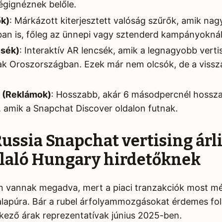
végignéznek belőle.
ők)
: Márkázott kiterjesztett valóság szűrők, amik na
an is, főleg az ünnepi vagy sztenderd kampányoknál
csék)
: Interaktív AR lencsék, amik a legnagyobb verti
ak Oroszországban. Ezek már nem olcsók, de a vissz
 (Reklámok)
: Hosszabb, akár 6 másodpercnél hossz
 amik a Snapchat Discover oldalon futnak.
Russia Snapchat vertising árl
laló Hungary hirdetőknek
n vannak megadva, mert a piaci tranzakciók most mé
lapúra. Bár a rubel árfolyammozgásokat érdemes f
etkező árak reprezentatívak június 2025-ben.