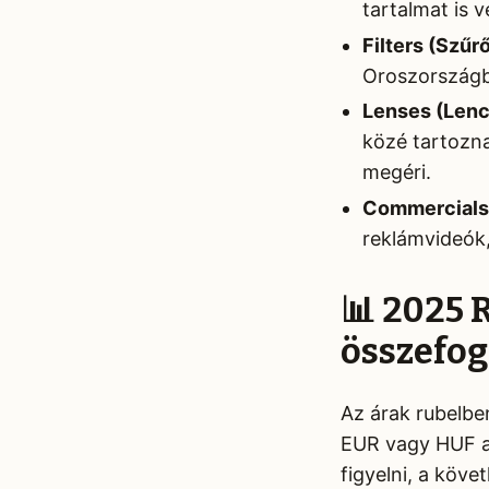
tartalmat is 
Filters (Szűr
Oroszországb
Lenses (Len
közé tartozn
megéri.
Commercials
reklámvideók,
📊 2025 
összefog
Az árak rubelbe
EUR vagy HUF a
figyelni, a köv