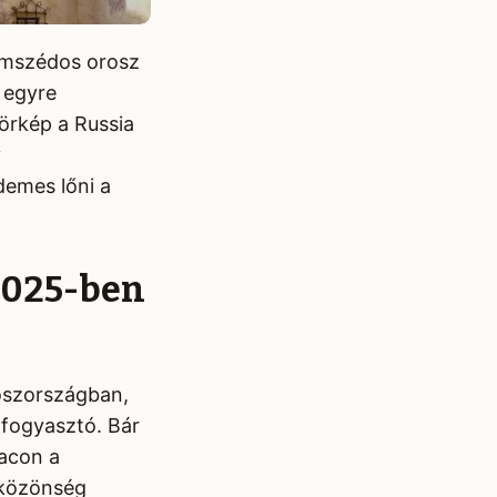
zomszédos orosz
 egyre
körkép a Russia
y
demes lőni a
 2025-ben
roszországban,
 fogyasztó. Bár
iacon a
y közönség