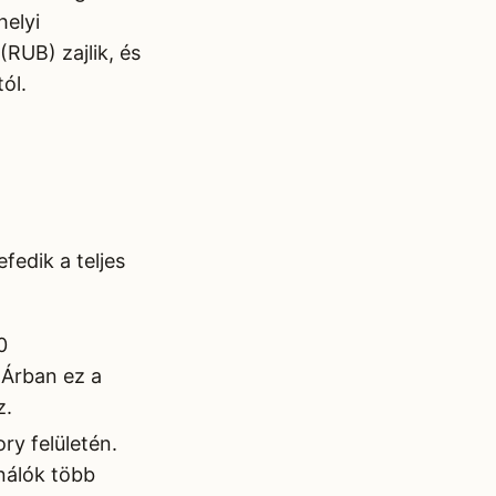
helyi
(RUB) zajlik, és
ól.
fedik a teljes
0
 Árban ez a
z.
ry felületén.
nálók több