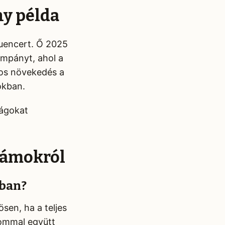
ny példa
luencert. Ő 2025
ampányt, ahol a
-os növekedés a
okban.
ságokat
klámokról
gban?
sen, ha a teljes
lommal együtt