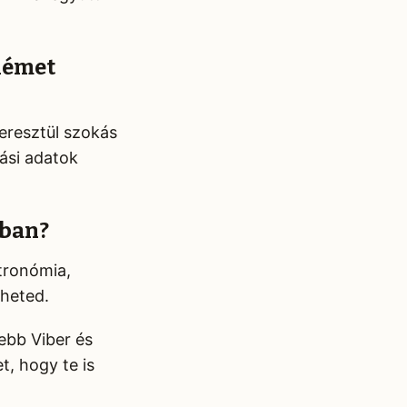
német
keresztül szokás
zási adatok
gban?
ztronómia,
dheted.
sebb Viber és
t, hogy te is