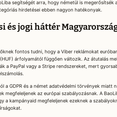
Liba segítségét arra, hogy németül is megerősítsék a 
kategóriás hirdetései ebben nagyon hatékonyak.
si és jogi háttér Magyarorszá
őknek fontos tudni, hogy a Viber reklámokat euróban k
 (HUF) árfolyamától függően változik. Az átutalás mel
ák a PayPal vagy a Stripe rendszereket, mert gyorsa
elszámolás.
ól a GDPR és a német adatvédelmi törvények miatt n
ek megfeleljenek az európai szabályozásnak. A BaoLi
gy a kampányaid megfeleljenek ezeknek a szabályokn
írságokat.