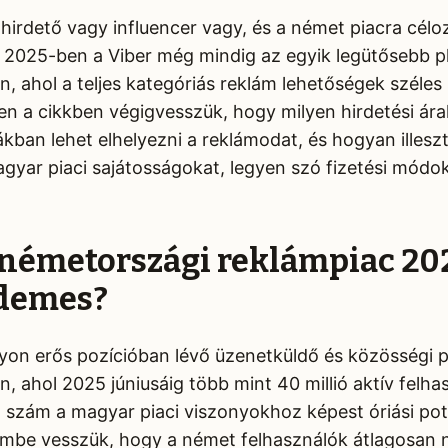
hirdető vagy influencer vagy, és a német piacra célo
. 2025-ben a Viber még mindig az egyik legütősebb p
 ahol a teljes kategóriás reklám lehetőségek széles
 a cikkben végigvesszük, hogy milyen hirdetési árak
ákban lehet elhelyezni a reklámodat, és hogyan illesz
yar piaci sajátosságokat, legyen szó fizetési módok
 németországi reklámpiac 20
rdemes?
yon erős pozícióban lévő üzenetküldő és közösségi 
 ahol 2025 júniusáig több mint 40 millió aktív felha
 szám a magyar piaci viszonyokhoz képest óriási poten
lembe vesszük, hogy a német felhasználók átlagosan 