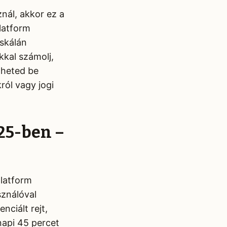
znál, akkor ez a
latform
 skálán
kal számolj,
theted be
ról vagy jogi
25-ben –
platform
sználóval
ciált rejt,
napi 45 percet