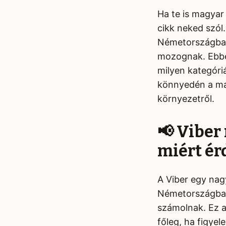
Ha te is magyar 
cikk neked szól
Németországban,
mozognak. Ebben
milyen kategóri
könnyedén a mag
környezetről.
📢 Viber
miért é
A Viber egy nag
Németországban,
számolnak. Ez a
főleg, ha figye