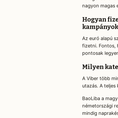
nagyon magas e
Hogyan fiz
kampányok
Az euró alapú sz
fizetni. Fontos
pontosak legye
Milyen kate
A Viber több min
utazás. A telje
BaoLiba a magyar
németországi rek
mindig naprakés