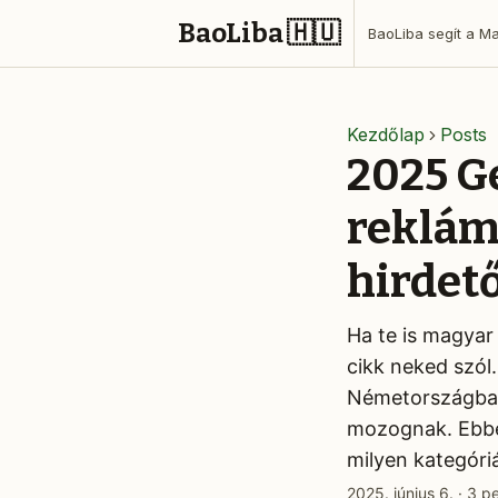
BaoLiba 🇭🇺
Kezdőlap
Posts
2025 G
reklám
hirdet
Ha te is magyar 
cikk neked szól
Németországban,
mozognak. Ebben
milyen kategóri
2025. június 6.
·
3 p