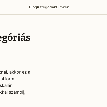
Blog
Kategóriák
Címkék
egóriás
znál, akkor ez a
latform
 skálán
kal számolj,