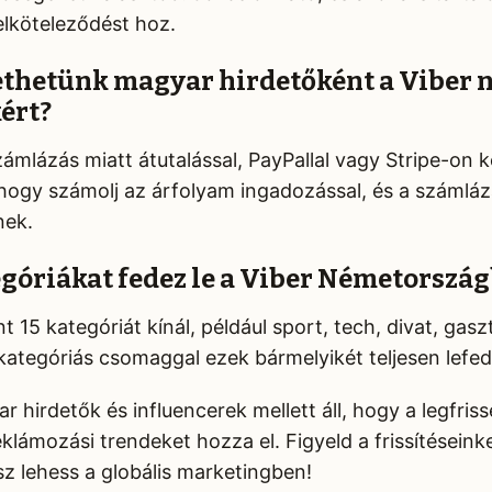
lköteleződést hoz.
ethetünk magyar hirdetőként a Viber 
ért?
ámlázás miatt átutalással, PayPallal vagy Stripe-on 
, hogy számolj az árfolyam ingadozással, és a számlá
nek.
góriákat fedez le a Viber Németorszá
t 15 kategóriát kínál, például sport, tech, divat, gas
s kategóriás csomaggal ezek bármelyikét teljesen lefe
 hirdetők és influencerek mellett áll, hogy a legfris
lámozási trendeket hozza el. Figyeld a frissítéseinke
z lehess a globális marketingben!