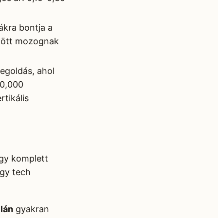
ákra bontja a
között mozognak
goldás, ahol
30,000
tikális
egy komplett
agy tech
lán
gyakran