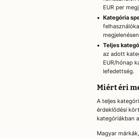
EUR per megj
Kategória sp
felhasználóka
megjelenésen
Teljes kategó
az adott kate
EUR/hónap kat
lefedettség.
Miért éri m
A teljes kategó
érdeklődési kör
kategóriákban ak
Magyar márkák,