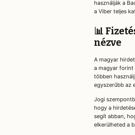
használják a Bao
a Viber teljes 
📊 Fizeté
nézve
A magyar hirdet
a magyar forint
többen használj
egyszerűbb az 
Jogi szempontb
hogy a hirdetés
segít abban, ho
elkerülheted a b