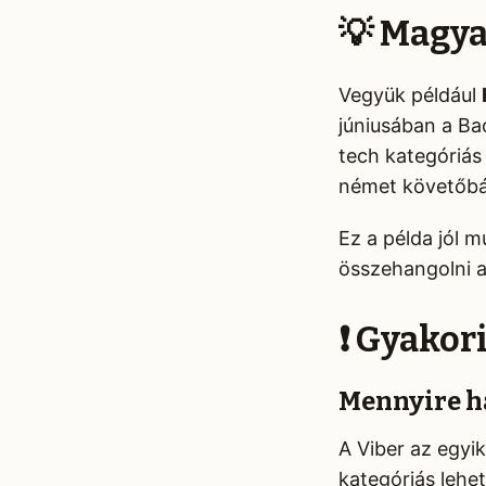
💡 Magya
Vegyük például
júniusában a Ba
tech kategóriás
német követőbá
Ez a példa jól m
összehangolni 
❗ Gyakor
Mennyire h
A Viber az egyi
kategóriás lehet