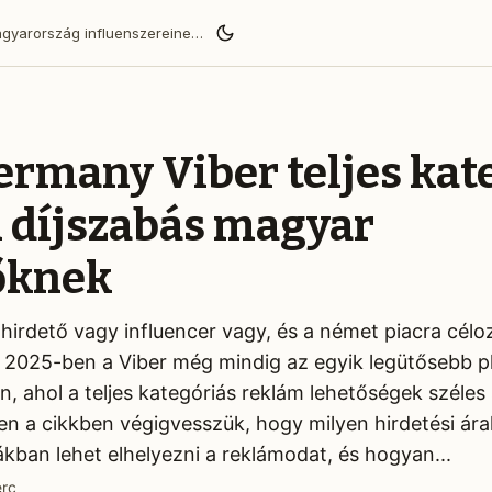
BaoLiba segít a Magyarország influenszereinek globális közönséget elérni és megbízható márkapartnerségeket építeni.
ermany Viber teljes kat
 díjszabás magyar
őknek
hirdető vagy influencer vagy, és a német piacra célo
. 2025-ben a Viber még mindig az egyik legütősebb p
 ahol a teljes kategóriás reklám lehetőségek széles
 a cikkben végigvesszük, hogy milyen hirdetési árak
ákban lehet elhelyezni a reklámodat, és hogyan...
erc