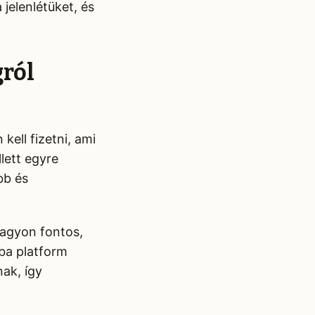
jelenlétüket, és
gról
ell fizetni, ami
lett egyre
bb és
agyon fontos,
ba platform
ak, így