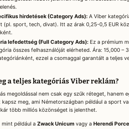
elenés.
ecifikus hirdetések (Category Ads):
A Viber kategóri
t (pl. sport, tech, divat). Itt az árak 0,25-0,5 EUR 
ként.
ria lefedettség (Full Category Ads):
Ez a prémium me
gória összes felhasználóját elérheted. Ára: 15,000 – 
egóriánként, ezzel a csomaggal garantált a teljes ver
eg a teljes kategóriás Viber reklám?
riás megoldással nem csak egy szűk réteget, hanem 
t kapsz meg, ami Németországban például a sport v
ár több milliós közönséget is jelenthet.
 mint például a
Zwack Unicum
vagy a
Herendi Porce