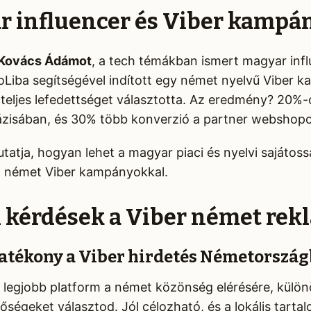
r influencer és Viber kampá
Kovács Ádámot
, a tech témákban ismert magyar inf
oLiba segítségével indított egy német nyelvű Viber k
 teljes lefedettséget választotta. Az eredmény? 20%
zisában, és 30% több konverzió a partner webshop
utatja, hogyan lehet a magyar piaci és nyelvi sajátos
a német Viber kampányokkal.
i kérdések a Viber német re
atékony a Viber hirdetés Németorszá
k legjobb platform a német közönség elérésére, különö
őségeket választod. Jól célozható, és a lokális tarta