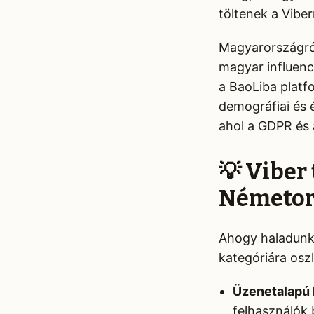
töltenek a Viberr
Magyarországról
magyar influen
a BaoLiba platfo
demográfiai és 
ahol a GDPR és 
💡 Viber
Németor
Ahogy haladunk 
kategóriára oszl
Üzenetalapú
felhasználók 