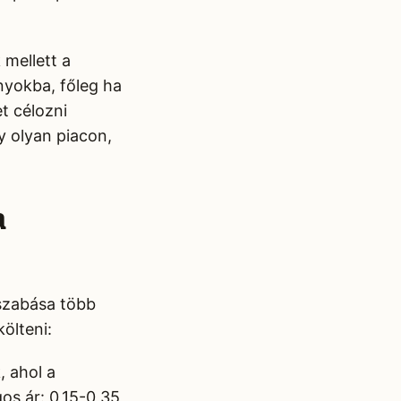
mellett a
yokba, főleg ha
t célozni
y olyan piacon,
a
jszabása több
ölteni:
 ahol a
os ár: 0,15-0,35