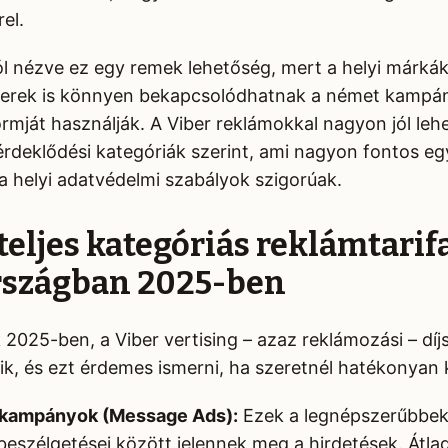
el.
 nézve ez egy remek lehetőség, mert a helyi márkák 
cerek is könnyen bekapcsolódhatnak a német kampán
rmját használják. A Viber reklámokkal nagyon jól lehe
érdeklődési kategóriák szerint, ami nagyon fontos eg
a helyi adatvédelmi szabályok szigorúak.
 teljes kategóriás reklámtarif
szágban 2025-ben
2025-ben, a Viber vertising – azaz reklámozási – dí
ik, és ezt érdemes ismerni, ha szeretnél hatékonyan k
 kampányok (Message Ads):
Ezek a legnépszerűbbek,
beszélgetései között jelennek meg a hirdetések. Átlag