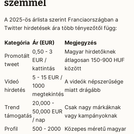
szemmel
A 2025-ös árlista szerint Franciaországban a
Twitter hirdetések ára több tényezőtől függ:
Kategória
Ár (EUR)
Megjegyzés
0,50 - 3
Magyar hirdetőknek
Promotált
EUR /
átlagosan 150-900 HUF
tweet
kattintás
között
5 - 15 EUR /
Videó
A videók népszerűsége
1000
hirdetés
miatt drágább
megtekintés
20,000 -
Trend
Csak nagy márkáknak
50,000 EUR
támogatás
vagy kampányoknak
/ nap
Profil
500 - 2000
Közepes méretű magyar