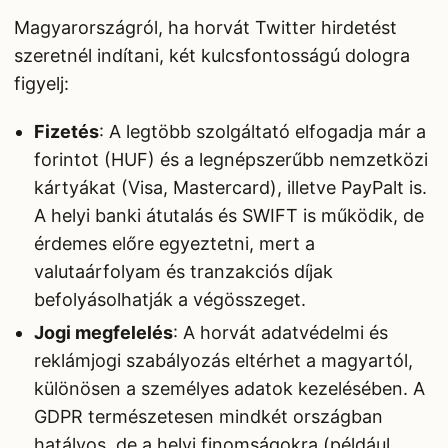
Magyarországról, ha horvát Twitter hirdetést
szeretnél indítani, két kulcsfontosságú dologra
figyelj:
Fizetés
: A legtöbb szolgáltató elfogadja már a
forintot (HUF) és a legnépszerűbb nemzetközi
kártyákat (Visa, Mastercard), illetve PayPalt is.
A helyi banki átutalás és SWIFT is működik, de
érdemes előre egyeztetni, mert a
valutaárfolyam és tranzakciós díjak
befolyásolhatják a végösszeget.
Jogi megfelelés
: A horvát adatvédelmi és
reklámjogi szabályozás eltérhet a magyartól,
különösen a személyes adatok kezelésében. A
GDPR természetesen mindkét országban
hatályos, de a helyi finomságokra (például