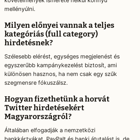
követelmények ismerete nélkül könnyű
mellényúlni.
Milyen előnyei vannak a teljes
kategóriás (full category)
hirdetésnek?
Szélesebb elérést, egységes megjelenést és
egyszerűbb kampánykezelést biztosít, ami
különösen hasznos, ha nem csak egy szűk
szegmensre fókuszálsz.
Hogyan fizethetünk a horvát
Twitter hirdetésekért
Magyarországról?
Általában elfogadják a nemzetközi
bankkártyákat, PayPalt és banki átutalást is, de