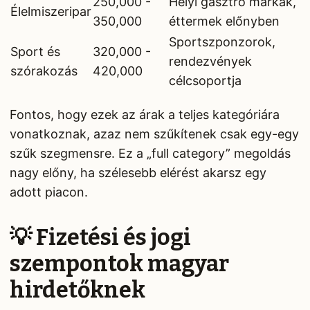
250,000 -
Helyi gasztro márkák,
Élelmiszeripar
350,000
éttermek előnyben
Sportszponzorok,
Sport és
320,000 -
rendezvények
szórakozás
420,000
célcsoportja
Fontos, hogy ezek az árak a teljes kategóriára
vonatkoznak, azaz nem szűkítenek csak egy-egy
szűk szegmensre. Ez a „full category” megoldás
nagy előny, ha szélesebb elérést akarsz egy
adott piacon.
💡 Fizetési és jogi
szempontok magyar
hirdetőknek