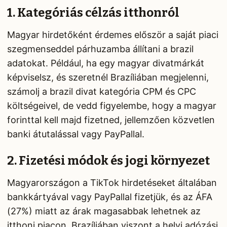
1. Kategóriás célzás itthonról
Magyar hirdetőként érdemes először a saját piaci
szegmenseddel párhuzamba állítani a brazil
adatokat. Például, ha egy magyar divatmárkát
képviselsz, és szeretnél Brazíliában megjelenni,
számolj a brazil divat kategória CPM és CPC
költségeivel, de vedd figyelembe, hogy a magyar
forinttal kell majd fizetned, jellemzően közvetlen
banki átutalással vagy PayPallal.
2. Fizetési módok és jogi környezet
Magyarországon a TikTok hirdetéseket általában
bankkártyával vagy PayPallal fizetjük, és az ÁFA
(27%) miatt az árak magasabbak lehetnek az
itthoni piacon. Brazíliában viszont a helyi adózási