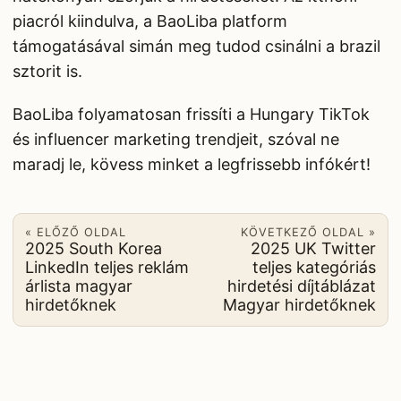
piacról kiindulva, a BaoLiba platform
támogatásával simán meg tudod csinálni a brazil
sztorit is.
BaoLiba folyamatosan frissíti a Hungary TikTok
és influencer marketing trendjeit, szóval ne
maradj le, kövess minket a legfrissebb infókért!
« ELŐZŐ OLDAL
KÖVETKEZŐ OLDAL »
2025 South Korea
2025 UK Twitter
LinkedIn teljes reklám
teljes kategóriás
árlista magyar
hirdetési díjtáblázat
hirdetőknek
Magyar hirdetőknek