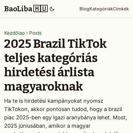
BaoLiba 🇭🇺
Blog
Kategóriák
Címkék
Kezdőlap
Posts
2025 Brazil TikTok
teljes kategóriás
hirdetési árlista
magyaroknak
Ha te is hirdetési kampányokat nyomsz
TikTokon, akkor pontosan tudod, hogy a brazil
piac 2025-ben egy igazi aranybánya lehet. Most,
2025 júniusában, amikor a magyar