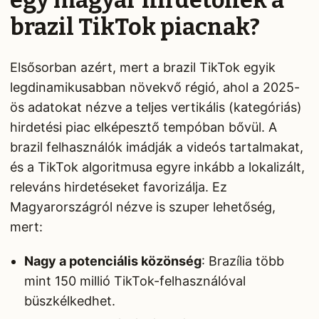
egy magyar hirdetőnek a
brazil TikTok piacnak?
Elsősorban azért, mert a brazil TikTok egyik
legdinamikusabban növekvő régió, ahol a 2025-
ös adatokat nézve a teljes vertikális (kategóriás)
hirdetési piac elképesztő tempóban bővül. A
brazil felhasználók imádják a videós tartalmakat,
és a TikTok algoritmusa egyre inkább a lokalizált,
releváns hirdetéseket favorizálja. Ez
Magyarországról nézve is szuper lehetőség,
mert:
Nagy a potenciális közönség
: Brazília több
mint 150 millió TikTok-felhasználóval
büszkélkedhet.