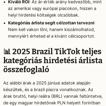
Kiváló ROI
: Az ár-érték arány kedvezőbb, mint
az amerikai vagy európai piacokon, hiszen a
helyi hirdetési költségek olcsóbbak.
Kategóriás árlista segít célzottan tervezni
:
Nem kell vakon lőni, hanem kiszámolhatod,
mennyiért érheted el a kívánt célcsoportot.
📊 2025 Brazil TikTok teljes
kategóriás hirdetési árlista
összefoglaló
Az alábbi árak a 2025 júniusi adatok alapján
készültek, és a brazil piacra vonatkoznak. Az
árak bruttó, helyi reálra (BRL) vannak feltüntetve,
de egy magyar hirdetőnek PLN helyett forintban