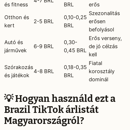
4-7 BRL
és fitness
BRL
erős
Szezonalitás
Otthon és
0,10-0,25
2-5 BRL
erősen
kert
BRL
befolyásol
Erős verseny,
Autó és
0,30-
6-9 BRL
de jó célzás
járművek
0,45 BRL
kell
Fiatal
Szórakozás
0,18-0,35
4-8 BRL
korosztály
és játékok
BRL
dominál
💡 Hogyan használd ezt a
Brazil TikTok árlistát
Magyarországról?