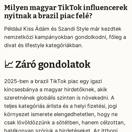
Milyen magyar TikTok influencerek
nyitnak a brazil piac felé?
Például Kiss Ádám és Szandi Style már kezdtek
nemzetközi kampányokban gondolkodni, főleg a
divat és lifestyle kategóriákban.
📈 Záró gondolatok
2025-ben a brazil TikTok piac egy igazi
kincsesbánya a magyar hirdetőknek, akik
szeretnének globális szinten is növekedni. A
teljes kategóriás árlista és a helyi fizetési, jogi
környezet ismerete elengedhetetlen, hogy ne
csak lövöldözzünk a sötétben, hanem célzottan,
hatékonyan szórjuk a hirdetéseket. Az itthoni